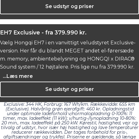
Se udstyr og priser
EH7 Exclusive - fra 379.990 kr.
Vælg Hongqi EH7 i en vanvittigt veludstyret Exclusive-
version. Her får du blandt MEGET andet el-førersæde
m. memory, ambientebelysning og HONGQI x DIRAC®
Sound system / 12 højtalere. Pris lige nu fra 379.990 kr.
...Læs mere
Se udstyr og priser
Exclusive: 344 HK, Forbrug: 167
Wh/km. Rækkevidde: 655 km
(Exclusive). Halvårlig grøn ejerafgift: 460 kr. Opladningstid
under optimale ladeforhold v/normalopladning 0-100%: 11
timer, max. ladeeffekt (11 kW); v/hurtig-/lynopladning 10-80%:
20 min., max. ladeeffekt på 250 kW. Kørestil, hastighed, vejr og
tilvalg af udstyr, hvor især høj hastighed og lave temperaturer
reducerer rækkevidden. Der tages forbehold for pris-,
afgiftsændringer og trykfejl. Priserne er gældende, så længe