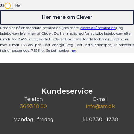
Ja
Nej
Hør mere om Clever
Prisen er på en standardinstallation (læs mere:
clever.dk/installation
), og
ladeboksen lejer man af Clever. Du har mulighed for at købe ladeboksen efter
6 mdr. for 2.499 kr. og skifte til Clever Box (betal for dit forbrug). Binding er
min. 6 mdr. (6 x ab.-pris + evt. energitillæg + evt. installationspris).
Mindstepris
i bindingsperiode:
7.593
kr.
Se betingelser
her
.
Kundeservice
Telefon
E-mail
36 93 10 00
info@am.dk
Mandag - fredag
kl. 07.30 - 17.30