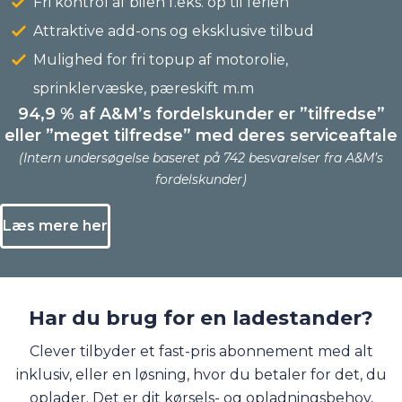
Fri kontrol af bilen f.eks. op til ferien
Attraktive add-ons og eksklusive tilbud
Mulighed for fri topup af motorolie,
sprinklervæske, pæreskift m.m
94,9 % af A&M’s fordelskunder er ”tilfredse”
eller ”meget tilfredse” med deres serviceaftale
(Intern undersøgelse baseret på 742 besvarelser fra A&M’s
fordelskunder)
Læs mere her
Har du brug for en ladestander?
Clever tilbyder et fast-pris abonnement med alt
inklusiv, eller en løsning, hvor du betaler for det, du
oplader. Det er dit kørsels- og opladningsbehov,