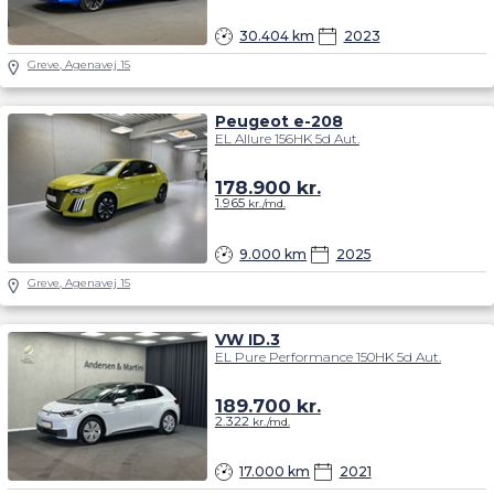
30.404 km
2023
Greve, Agenavej 15
Peugeot e-208
EL Allure 156HK 5d Aut.
178.900
kr.
1.965
kr./md.
9.000 km
2025
Greve, Agenavej 15
VW ID.3
EL Pure Performance 150HK 5d Aut.
189.700
kr.
2.322
kr./md.
17.000 km
2021