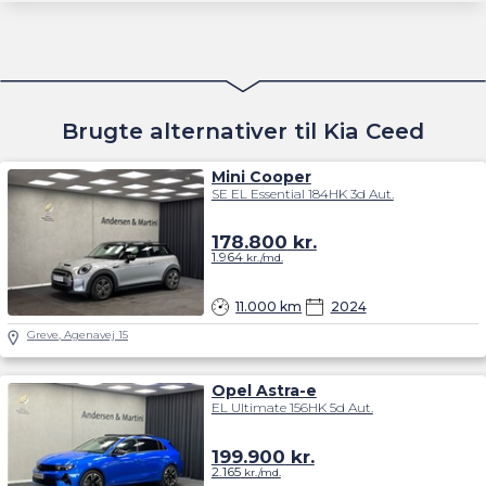
Brugte alternativer til Kia Ceed
Mini Cooper
SE EL Essential 184HK 3d Aut.
178.800
kr.
1.964
kr./md.
11.000 km
2024
Greve, Agenavej 15
Opel Astra-e
EL Ultimate 156HK 5d Aut.
199.900
kr.
2.165
kr./md.