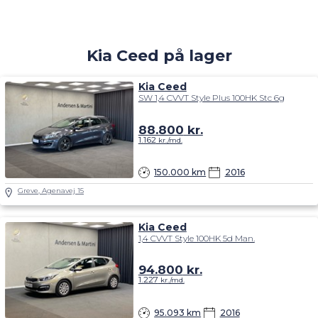
Kia Ceed på lager
Kia Ceed
SW 1,4 CVVT Style Plus 100HK Stc 6g
88.800
kr.
1.162
kr./md.
150.000 km
2016
Greve, Agenavej 15
Kia Ceed
1,4 CVVT Style 100HK 5d Man.
94.800
kr.
1.227
kr./md.
95.093 km
2016