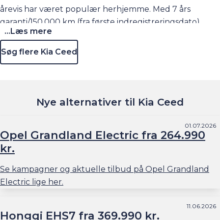
årevis har været populær herhjemme. Med 7 års
garanti/150.000 km (fra første indregistreringsdato),
...Læs mere
masser af udstyr til prisen og en kabine på niveau med
dyrere biler, giver Ceed meget bil for pengene. Den får
Søg flere Kia Ceed
desuden med flere forskellige motortyper.
Nye alternativer til Kia Ceed
01.07.2026
Opel Grandland Electric fra 264.990
kr.
Se kampagner og aktuelle tilbud på Opel Grandland
Electric lige her.
11.06.2026
Hongqi EHS7 fra 369.990 kr.