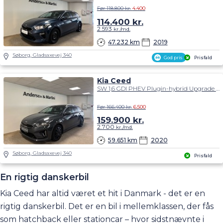
Før 118.800 kr.
4.400
114.400
kr.
2.593
kr./md.
47.232 km
2019
Søborg, Gladsaxevej 340
God pris
Prisfald
Kia Ceed
SW 1,6 GDI PHEV Plugin-hybrid Upgrade m/Plus DCT 141HK Stc 6g Aut.
Før 166.400 kr.
6.500
159.900
kr.
2.700
kr./md.
59.651 km
2020
Søborg, Gladsaxevej 340
Prisfald
En rigtig danskerbil
Kia Ceed har altid været et hit i Danmark - det er en
rigtig danskerbil. Det er en bil i mellemklassen, der fås
som hatchback eller stationcar – hvor sidstnævnte i