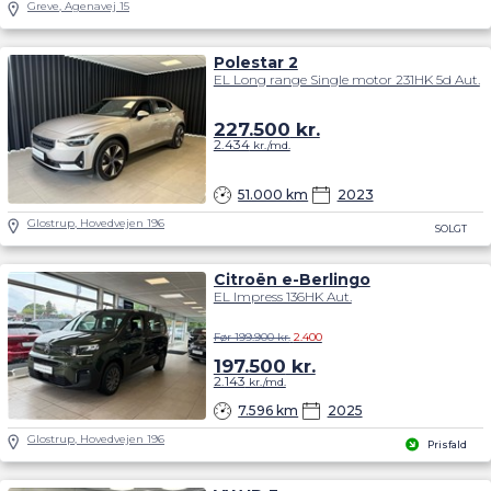
Greve, Agenavej 15
Polestar 2
EL Long range Single motor 231HK 5d Aut.
227.500
kr.
2.434
kr./md.
51.000 km
2023
Glostrup, Hovedvejen 196
SOLGT
Citroën e-Berlingo
EL Impress 136HK Aut.
Før 199.900 kr.
2.400
197.500
kr.
2.143
kr./md.
7.596 km
2025
Glostrup, Hovedvejen 196
Prisfald