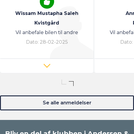
Wissam Mustapha Saleh
Ann
Kvistgård
Vil anbefale bilen til andre
Vil anbefa
Dato:
28-02-2025
Dato:
Se alle anmeldelser
Bliv en del af klubben i Andersen &