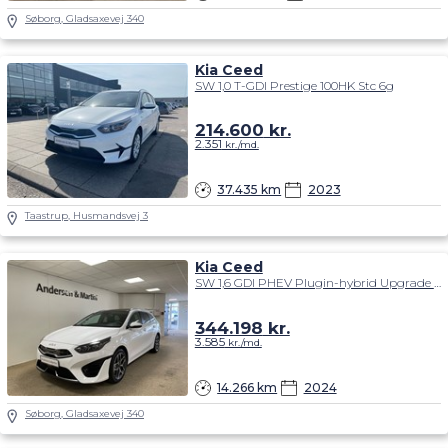
Søborg, Gladsaxevej 340
Kia Ceed
SW 1,0 T-GDI Prestige 100HK Stc 6g
214.600
kr.
2.351
kr./md.
37.435 km
2023
Taastrup, Husmandsvej 3
Kia Ceed
SW 1,6 GDI PHEV Plugin-hybrid Upgrade DCT 141HK Stc 6g Aut.
344.198
kr.
3.585
kr./md.
14.266 km
2024
Søborg, Gladsaxevej 340