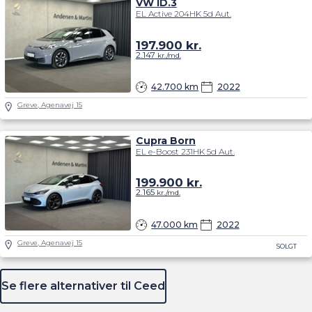
VW ID.3
EL Active 204HK 5d Aut.
197.900
kr.
2.147
kr./md.
42.700 km
2022
Greve, Agenavej 15
Cupra Born
EL e-Boost 231HK 5d Aut.
199.900
kr.
2.165
kr./md.
47.000 km
2022
Greve, Agenavej 15
SOLGT
Se flere alternativer til Ceed