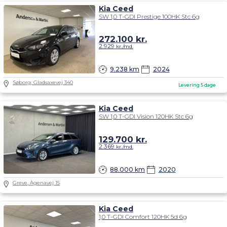
Kia Ceed
SW 1,0 T-GDI Prestige 100HK Stc 6g
272.100
kr.
2.929
kr./md.
9.238 km
2024
Søborg, Gladsaxevej 340
Levering 5 dage
Kia Ceed
SW 1,0 T-GDI Vision 120HK Stc 6g
129.700
kr.
2.369
kr./md.
88.000 km
2020
Greve, Agenavej 15
Kia Ceed
1,0 T-GDI Comfort 120HK 5d 6g