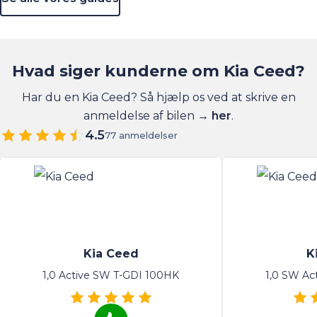
Hvad siger kunderne om Kia Ceed?
Har du en Kia Ceed? Så hjælp os ved at skrive en
anmeldelse af bilen →
her
.
4.5
77 anmeldelser
Kia Ceed
K
1,0 Active SW T-GDI 100HK
1,0 SW Ac