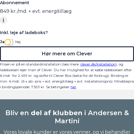
Abonnement
849
kr./md. + evt. energitillæg
Inkl. leje af ladeboks?
Ja
Nej
Hør mere om Clever
Prisen er på en standardinstallation (læs mere:
clever.dk/installation
), og
ladeboksen lejer man af Clever. Du har mulighed for at købe ladeboksen efter
6 mdr. for 2.499 kr. og skifte til Clever Box (betal for dit forbrug). Binding er
min. 6 mdr. (6 x ab.-pris + evt. energitillæg + evt. installationspris).
Mindstepris
i bindingsperiode:
7.593
kr.
Se betingelser
her
.
Bliv en
del af klubben
i Andersen &
Martini
Vores loyale kunder er vores venner, og vi behandler