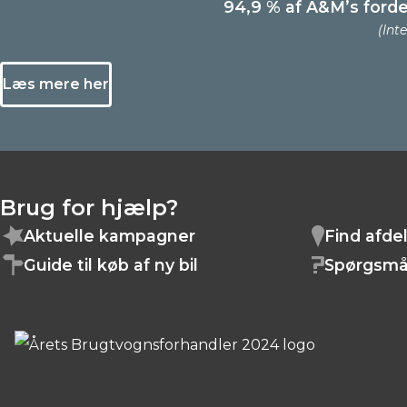
94,9 % af A&M’s forde
(Int
Læs mere her
Brug for hjælp?
Aktuelle kampagner
Find afde
Guide til køb af ny bil
Spørgsmå