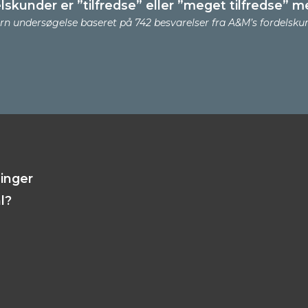
lskunder er ”tilfredse” eller ”meget tilfredse” m
ern undersøgelse baseret på 742 besvarelser fra A&M’s fordelsku
linger
l?