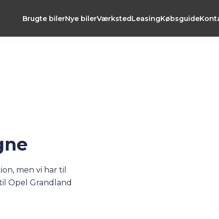
Brugte biler
Nye biler
Værksted
Leasing
Købsguide
Kont
gne
n, men vi har til
 til Opel Grandland