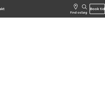
akt
Book tid
Find os
Søg