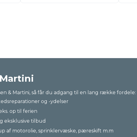
 Martini
n & Martini, så får du adgang til en lang række fordele:
tedsreparationer og -ydelser
eks. op til ferien
g eksklusive tilbud
up af motorolie, sprinklervæske, pæreskift m.m