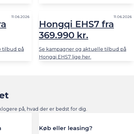
11.06.2026
11.06.2026
ra
Hongqi EHS7 fra
369.990 kr.
 tilbud på
Se kampagner og aktuelle tilbud på
Hongqi EHS7 lige her.
et
 klogere på, hvad der er bedst for dig.
n
Køb eller leasing?