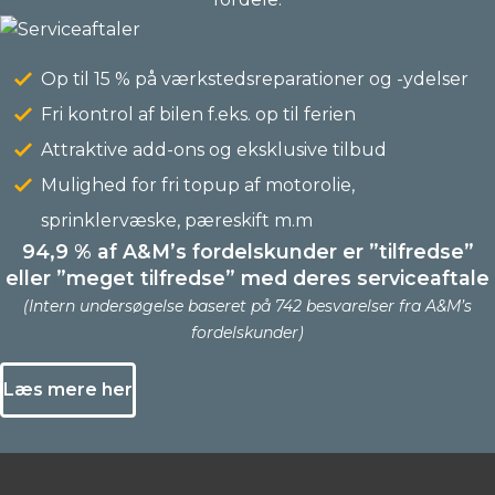
Op til 15 % på værkstedsreparationer og -ydelser
Fri kontrol af bilen f.eks. op til ferien
Attraktive add-ons og eksklusive tilbud
Mulighed for fri topup af motorolie,
sprinklervæske, pæreskift m.m
94,9 % af A&M’s fordelskunder er ”tilfredse”
eller ”meget tilfredse” med deres serviceaftale
(Intern undersøgelse baseret på 742 besvarelser fra A&M’s
fordelskunder)
Læs mere her