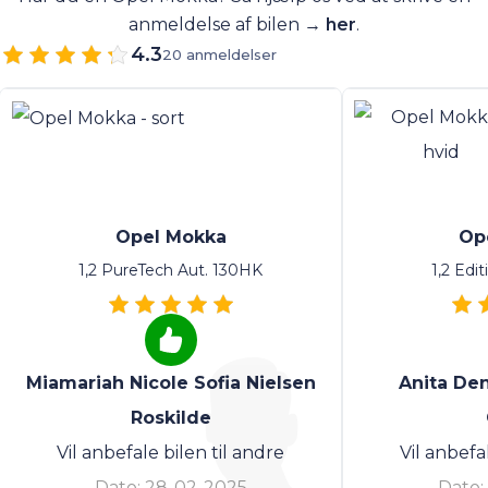
anmeldelse af bilen →
her
.
4.3
20 anmeldelser
Opel Mokka
Op
1,2 PureTech Aut. 130HK
1,2 Edi
Miamariah Nicole Sofia Nielsen
Anita De
Roskilde
Vil anbefale bilen til andre
Vil anbefa
Dato:
28-02-2025
Dato: