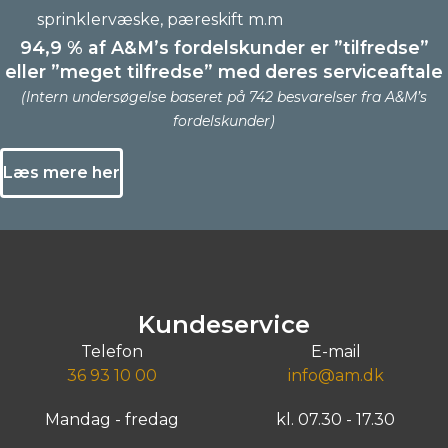
sprinklervæske, pæreskift m.m
94,9 % af A&M’s fordelskunder er ”tilfredse”
eller ”meget tilfredse” med deres serviceaftale
(Intern undersøgelse baseret på 742 besvarelser fra A&M’s
fordelskunder)
Læs mere her
Kundeservice
Telefon
E-mail
36 93 10 00
info@am.dk
Mandag - fredag
kl. 07.30 - 17.30