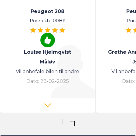
Peugeot 208
Peu
PureTech 100HK
Pur
Louise Hjelmqvist
Grethe An
Måløv
J
Vil anbefale bilen til andre
Vil anbefa
Dato:
28-02-2025
Dato: