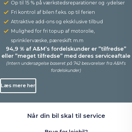
Op til 15 % på værkstedsreparationer og -ydelser
Fri kontrol af bilen f.eks. op til ferien
Attraktive add-ons og eksklusive tilbud
Mulighed for fri topup af motorolie,
sprinklervæske, pæreskift m.m
94,9 % af A&M’s fordelskunder er ”tilfredse”
eller ”meget tilfredse” med deres serviceaftale
(Intern undersøgelse baseret på 742 besvarelser fra A&M’s
fordelskunder)
Læs mere her
Når din bil skal
til service
Brug for lejebil?