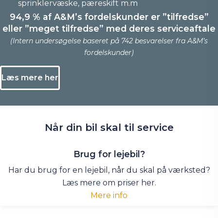
sprinklervæske, pæreskift m.m
94,9 % af A&M’s fordelskunder er ”tilfredse”
eller ”meget tilfredse” med deres serviceaftale
(Intern undersøgelse baseret på 742 besvarelser fra A&M’s
fordelskunder)
Læs mere her
Når din bil skal
til service
Brug for lejebil?
Har du brug for en lejebil, når du skal på værksted?
Læs mere om priser her.
Mere info