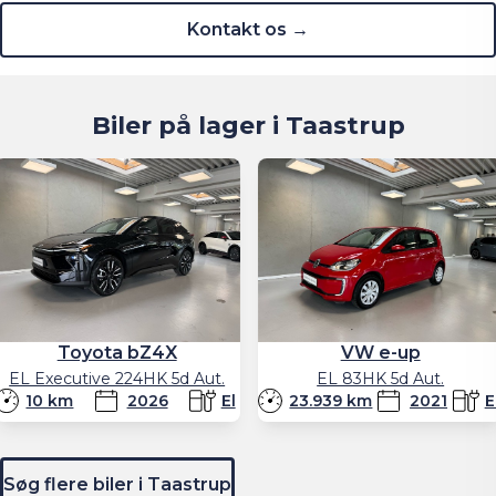
Kontakt os →
Biler på lager i Taastrup
Toyota bZ4X
VW e-up
EL Executive 224HK 5d Aut.
EL 83HK 5d Aut.
10 km
2026
El
23.939 km
2021
E
Billån
3.488
Billån
1.838
kr./md.
kr./md.
334.400
kr.
123.300
kr
Kontant
Kontant
Søg flere biler i Taastrup