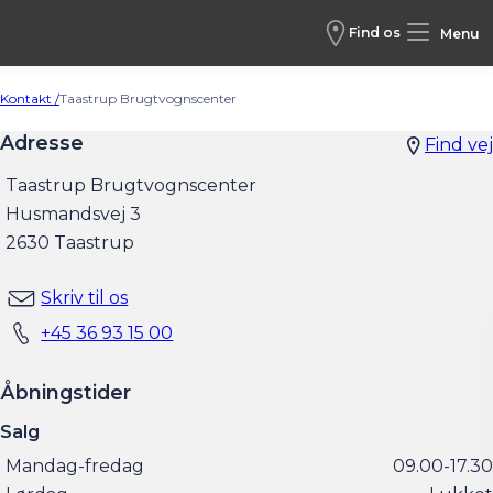
Find os
Menu
Kontakt /
Taastrup Brugtvognscenter
Adresse
Find vej
Taastrup Brugtvognscenter
Husmandsvej 3
2630 Taastrup
Skriv til os
+45 36 93 15 00
Åbningstider
Salg
Mandag-fredag
09.00-17.30