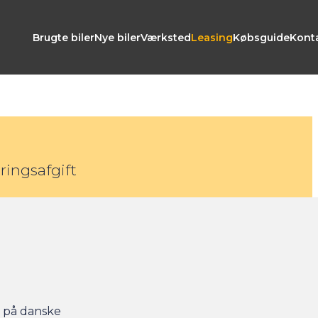
Brugte biler
Nye biler
Værksted
Leasing
Købsguide
Kont
ringsafgift
l på danske