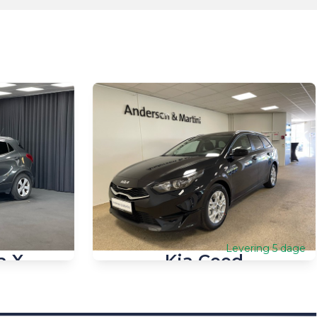
Levering 5 dage
a X
Kia Ceed
d 6g Aut.
SW 1,0 T-GDI Prestige 100HK Stc 6g
Benzin
9.238 km
2024
Benzin