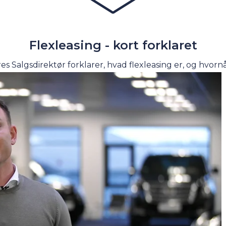
en.
Få automatisk besked, hvis
Overvåg prisen.
Få automatisk bes
sig.
prisen ændrer sig.
3.916
Billån
kr./md.
Flexleasing - kort forklaret
288.900
Kontant
kr.
 15
Greve, Agenavej 15
Se video
es Salgsdirektør forklarer, hvad flexleasing er, og hvornå