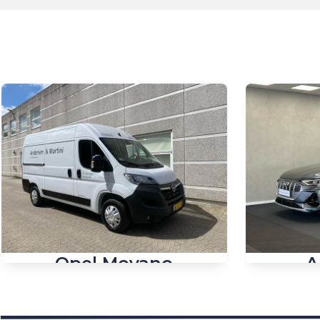
Opel Movano
A
35 L2H2 2,2 BlueHDi Enjoy 140HK Van 6g
44.440 km
2022
Diesel
61.500 km