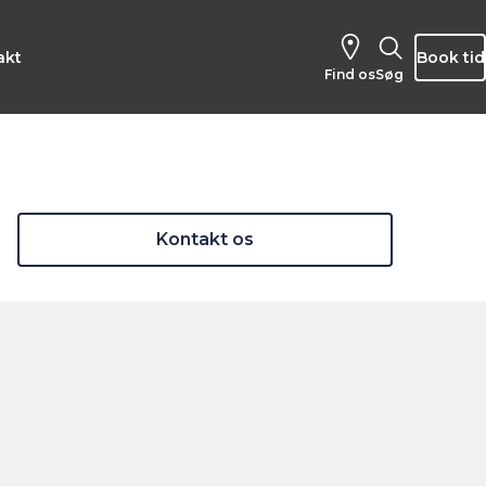
akt
Book tid
Find os
Søg
Kontakt os