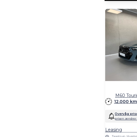
M60 Touri
12.000 km
Overvåg pris
prisen ændrer 
Leasing
Taastrup, Husma