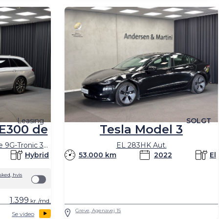
SOLGT
Leasing
Tesla Model 3
E300 de
EL 283HK Aut.
T 2,0 Plugin-hybrid Avantgarde 9G-Tronic 306HK Stc Aut.
53.000 km
2022
El
Hybrid
ked, hvis
1.399
kr./md.
Greve, Agenavej 15
Se video