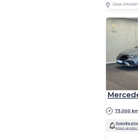
Greve, Agenavej
Merced
73.000 k
Overvåg pris
prisen ændrer 