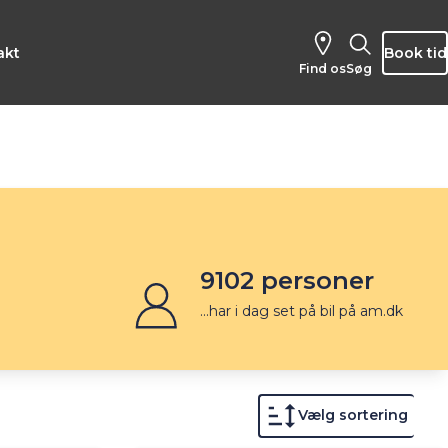
akt
Book tid
Find os
Søg
9102
personer
...har i dag set på bil på am.dk
Vælg sortering