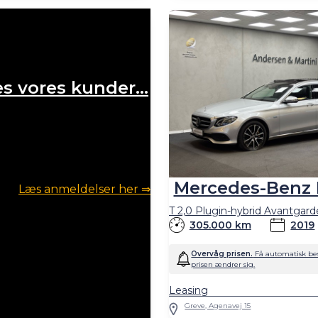
s vores kunder...
Mercedes-Benz 
Læs anmeldelser her ⇒
305.000 km
2019
Overvåg prisen.
Få automatisk bes
prisen ændrer sig.
Leasing
Greve, Agenavej 15