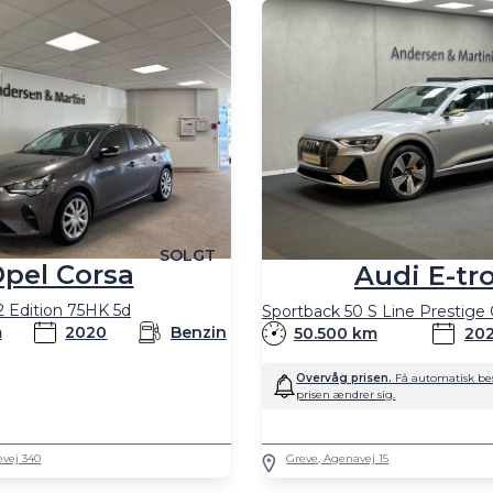
SOLGT
pel Corsa
Audi E-tr
,2 Edition 75HK 5d
m
2020
Benzin
50.500 km
202
Overvåg prisen.
Få automatisk bes
prisen ændrer sig.
evej 340
Greve, Agenavej 15