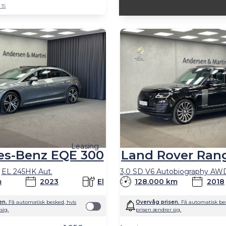
 15
Leasing
es-Benz EQE 300
Land Rover Ran
EL 245HK Aut.
m
2023
El
128.000 km
2018
en.
Få automatisk besked, hvis
Overvåg prisen.
Få automatisk bes
sig.
prisen ændrer sig.