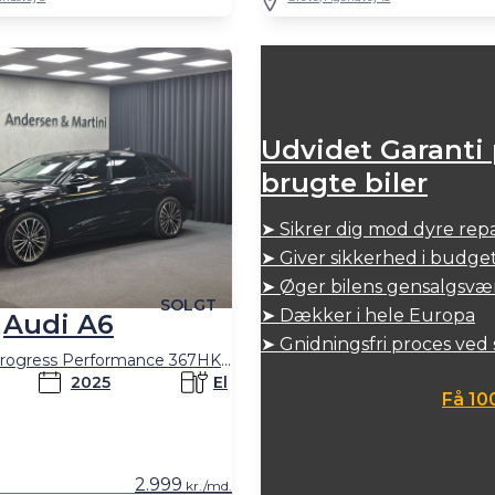
Udvidet Garanti
brugte biler
➤
Sikrer dig mod dyre rep
➤ Giver sikkerhed i budge
➤
Øger bilens gensalgsvæ
SOLGT
➤
Dækker i hele Europa
Audi A6
➤
Gnidningsfri proces ved
Avant E-tron Progress Performance 367HK Stc Aut.
2025
El
Få 10
2.999
kr./md.