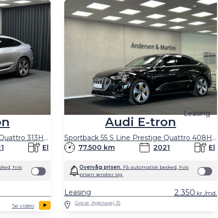
Leasing
on
Audi E-tron
Sportback 50 S Line Prestige Quattro 313HK 5d Aut.
Sportback 55 S Line Prestige Quattro 408HK 5d Trinl. Gear
1
El
77.500 km
2021
El
ked, hvis
Overvåg prisen.
Få automatisk besked, hvis
prisen ændrer sig.
Leasing
2.350
kr./md.
Greve, Agenavej 15
Se video