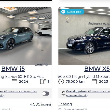
Super pris
Leasing
BMW i5
BMW X5
ng EL 4x4 601HK Stc Aut.
2024
El
75.000 km
2023
en.
Få automatisk besked, hvis
Overvåg prisen.
Få automatisk bes
sig.
prisen ændrer sig.
4.999
Leasing
kr./md.
ndsvej 3
Greve, Agenavej 15