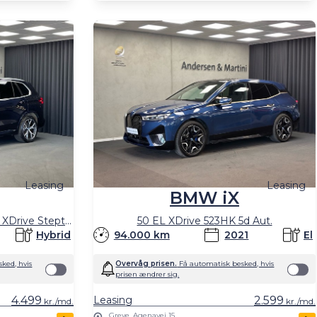
Leasing
Leasing
BMW iX
50e 3,0 Plugin-hybrid M-Sport XDrive Steptronic 489HK 5d 8g Aut.
50 EL XDrive 523HK 5d Aut.
Hybrid
94.000 km
2021
El
ked, hvis
Overvåg prisen.
Få automatisk besked, hvis
prisen ændrer sig.
4.499
Leasing
2.599
kr./md.
kr./md.
Greve, Agenavej 15