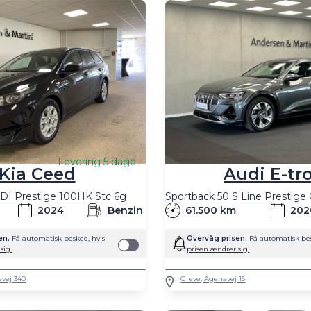
Levering 5 dage
Kia Ceed
Audi E-tr
DI Prestige 100HK Stc 6g
2024
Benzin
61.500 km
202
en.
Få automatisk besked, hvis
Overvåg prisen.
Få automatisk bes
sig.
prisen ændrer sig.
evej 340
Greve, Agenavej 15