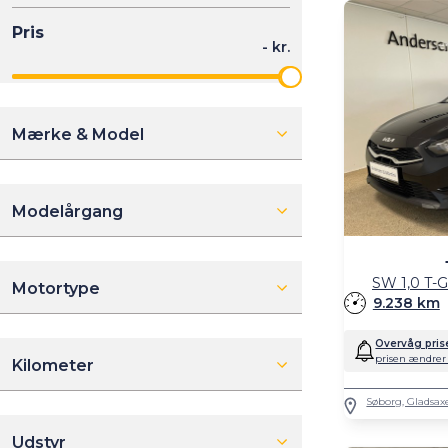
Mærke & Model
Modelårgang
SW 1,0 T-G
Motortype
9.238 km
Overvåg pris
prisen ændrer 
Kilometer
Søborg, Gladsax
Udstyr