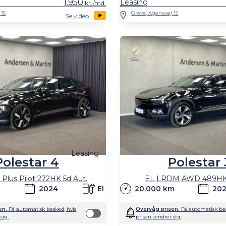
1.950
Leasing
kr./md.
 15
Greve, Agenavej 15
Se video
Leasing
Polestar 4
Polestar 
Plus Pilot 272HK 5d Aut.
EL LRDM AWD 489HK 
2024
El
20.000 km
20
en.
Få automatisk besked, hvis
Overvåg prisen.
Få automatisk bes
sig.
prisen ændrer sig.