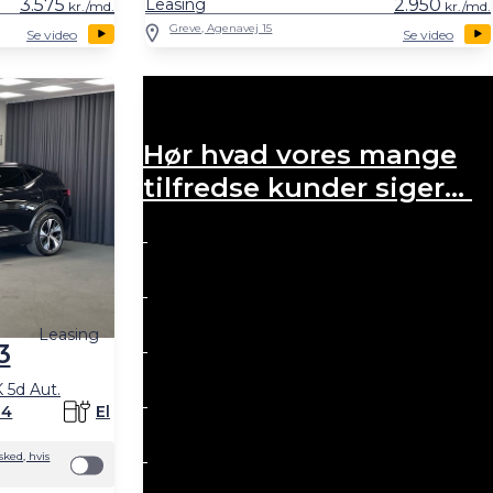
3.575
Leasing
2.950
kr./md.
kr./md.
Greve, Agenavej 15
Se video
Se video
Hør hvad vores mange
tilfredse kunder siger...
Leasing
3
5d Aut.
24
El
ked, hvis