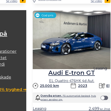
Se video
Se video
God pris
 på
arationer
ttet
rdi
Leasing
Audi E-tron GT
 skade
EL Quattro 476HK 4d Aut.
25.000 km
2023
El
0% tryghed ⇒
Overvåg prisen.
Få automatisk besked, hvis
prisen ændrer sig.
Leasing
2.499
kr./md.