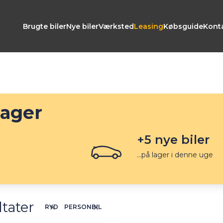
Brugte biler
Nye biler
Værksted
Leasing
Købsguide
Kont
lager
+
5
nye biler
...på lager i denne uge
ltater
RYD
PERSONBIL