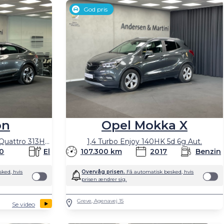
God pris
on
Opel Mokka X
Sportback 50 S Line Prestige Quattro 313HK 5d Trinl. Gear
1,4 Turbo Enjoy 140HK 5d 6g Aut.
0
El
107.300 km
2017
Benzin
ked, hvis
Overvåg prisen.
Få automatisk besked, hvis
prisen ændrer sig.
Greve, Agenavej 15
Se video