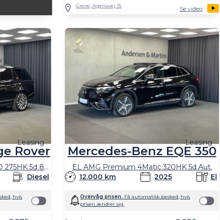
Greve, Agenavej 15
Se video
Leasing
Leasing
ge Rover
Mercedes-Benz EQE 350
3,0 SD V6 Autobiography AWD 275HK 5d 8g Aut.
EL AMG Premium 4Matic 320HK 5d Aut.
Diesel
12.000 km
2025
El
ked, hvis
Overvåg prisen.
Få automatisk besked, hvis
prisen ændrer sig.