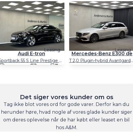
Leasing
Leasing
Audi E-tron
Mercedes-Benz E300 de
Sportback 55 S Line Prestige Quattro 408HK 5d Trinl. Gear
T 2,0 Plugin-hybrid Avantgarde 9G-Tronic 306HK Stc
77.500 km
2021
El
305.000
2019
Hyb
km
Billån
4.817
kr./md.
Billån
2.505
359.600
kr.
Kontant
kr./md
115.000
kr
Kontant
Det siger vores kunder om os
Greve, Agenavej 15
Greve, Agenavej 15
Tag ikke blot vores ord for gode varer. Derfor kan du
herunder høre, hvad nogle af vores glade kunder siger
om deres oplevelse når de har købt eller leaset en bil
hos A&M.