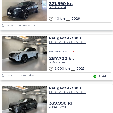
321.990
kr.
3.366
kr./md.
40 km
2026
Søborg, Gladsaxevej 340
Peugeot e-3008
EL GT Pack 210HK 5d Aut.
Før 288.800 kr.
1.100
287.700
kr.
3.027
kr./md.
6.000 km
2025
Taastrup, Husmandsvej 3
Prisfald
Peugeot e-3008
EL GT Pack 210HK 5d Aut.
339.990
kr.
3.542
kr./md.