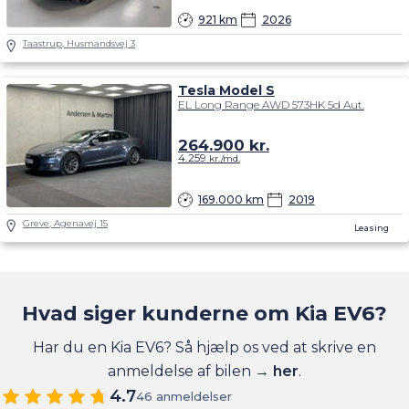
921 km
2026
Taastrup, Husmandsvej 3
Tesla Model S
EL Long Range AWD 573HK 5d Aut.
264.900
kr.
4.259
kr./md.
169.000 km
2019
Greve, Agenavej 15
Leasing
Hvad siger kunderne om Kia EV6?
Har du en Kia EV6? Så hjælp os ved at skrive en
anmeldelse af bilen →
her
.
4.7
46 anmeldelser