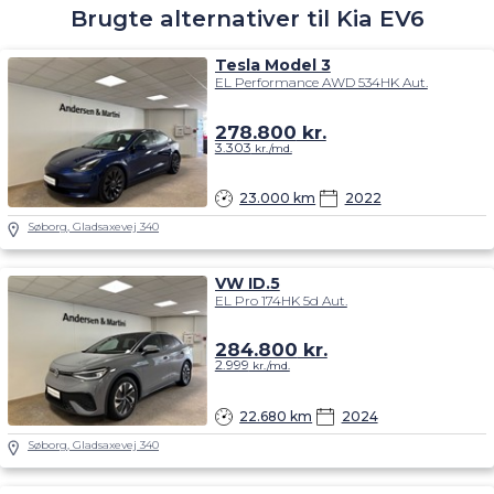
Brugte alternativer til Kia EV6
Tesla Model 3
EL Performance AWD 534HK Aut.
278.800
kr.
3.303
kr./md.
23.000 km
2022
Søborg, Gladsaxevej 340
VW ID.5
EL Pro 174HK 5d Aut.
284.800
kr.
2.999
kr./md.
22.680 km
2024
Søborg, Gladsaxevej 340