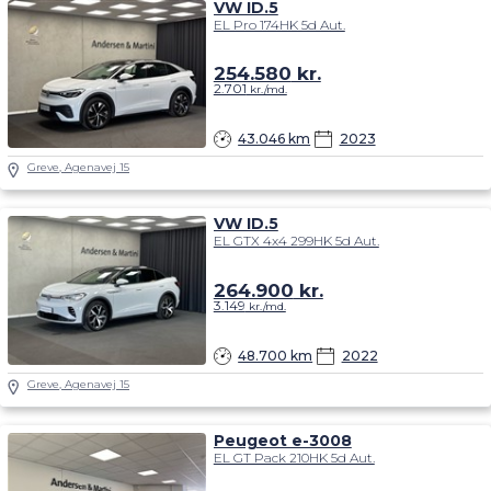
VW ID.5
EL Pro 174HK 5d Aut.
254.580
kr.
2.701
kr./md.
43.046 km
2023
Greve, Agenavej 15
VW ID.5
EL GTX 4x4 299HK 5d Aut.
264.900
kr.
3.149
kr./md.
48.700 km
2022
Greve, Agenavej 15
Peugeot e-3008
EL GT Pack 210HK 5d Aut.