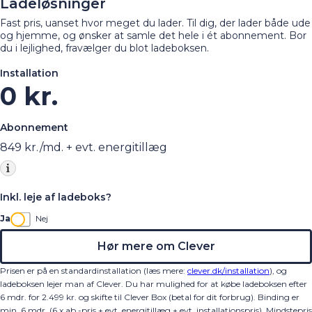
Ladeløsninger
Fast pris, uanset hvor meget du lader. Til dig, der lader både ude
og hjemme, og ønsker at samle det hele i ét abonnement. Bor
du i lejlighed, fravælger du blot ladeboksen.
Installation
0 kr.
Abonnement
849
kr./md. + evt. energitillæg
Inkl. leje af ladeboks?
Ja
Nej
Hør mere om Clever
Prisen er på en standardinstallation (læs mere:
clever.dk/installation
), og
ladeboksen lejer man af Clever. Du har mulighed for at købe ladeboksen efter
6 mdr. for 2.499 kr. og skifte til Clever Box (betal for dit forbrug). Binding er
min. 6 mdr. (6 x ab.-pris + evt. energitillæg + evt. installationspris).
Mindstepris