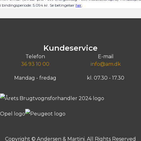
i bindingsperiode:
5.094
kr.
Se betingelser
her
.
Kundeservice
Telefon
E-mail
36 93 10 00
info@am.dk
Mandag - fredag
kl. 07.30 - 17.30
Copyright © Andersen & Martini. All Rights Reserved