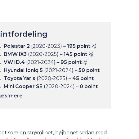
intfordeling
Polestar 2
(2020-2023) –
195 point
🥇
BMW iX3
(2020-2025) –
145 point
🥈
VW ID.4
(2021-2024) –
95 point
🥉
Hyundai Ioniq 5
(2021-2024) –
50 point
Toyota Yaris
(2020-2025) –
45 point
Mini Cooper SE
(2020-2024) –
0 point
...Læs mere
ormet som en strømlinet, højbenet sedan med