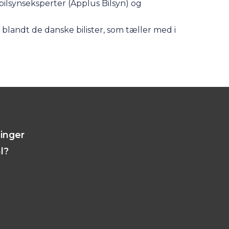
 bilsynseksperter (Applus Bilsyn) og
blandt de danske bilister, som tæller med i
linger
l?