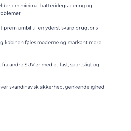
lder om minimal batteridegradering og
roblemer.
et premiumbil til en yderst skarp brugtpris.
og kabinen føles moderne og markant mere
t fra andre SUV'er med et fast, sportsligt og
iver skandinavisk sikkerhed, genkendelighed