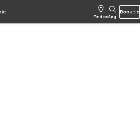
akt
Book tid
Find os
Søg