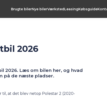
Brugte biler
Nye biler
Værksted
Leasing
Købsguide
Kont
tbil 2026
bil 2026. Læs om bilen her, og
hvad
om på de næste pladser.
 til, at det blev netop Polestar 2 (2020-