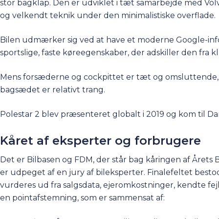
stor bagklap. Den er udviklet i tæt samarbejde med Volvo
og velkendt teknik under den minimalistiske overflade.
Bilen udmærker sig ved at have et moderne Google-infot
sportslige, faste køreegenskaber, der adskiller den fra k
Mens forsæderne og cockpittet er tæt og omsluttende,
bagsædet er relativt trang.
Polestar 2 blev præsenteret globalt i 2019 og kom til D
Kåret af eksperter og forbrugere
Det er Bilbasen og FDM, der står bag kåringen af Årets Br
er udpeget af en jury af bileksperter. Finalefeltet best
vurderes ud fra salgsdata, ejeromkostninger, kendte fejl
en pointafstemning, som er sammensat af: