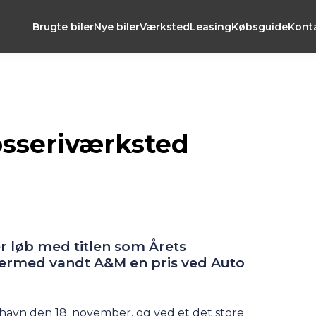
Brugte biler
Nye biler
Værksted
Leasing
Købsguide
Kont
osseriværksted
r løb med titlen som Årets
ermed vandt A&M en pris ved Auto
havn den 18. november, og ved et det store