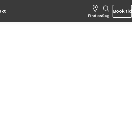
akt
Book tid
Find os
Søg