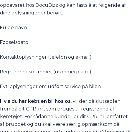
opbevaret hos DocuBizz og kan fastslå at følgende af
dine oplysninger er berørt:
Fulde navn
Fødselsdato
Kontaktoplysninger (telefon og e-mail)
Registreringsnummer (nummerplade)
Evt. oplysninger om udført service på bilen
Hvis du har købt en bil hos os
, vil der på slutsedlen
fremgå dit CPR-nr., som bruges til registrering af
køretøjet. For sådanne kunder er dit CPR-nr. omfattet
af bruddet og du skal være særlig opmærksom på
mulige konsekvenser forbundet hermed. Vi henviser til