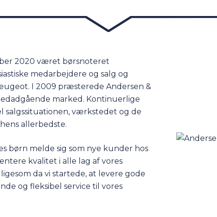
tober 2020 været børsnoteret
iastiske medarbejdere og salg og
og Peugeot. I 2009 præsterede Andersen &
 og nedadgående marked. Kontinuerlige
l salgssituationen, værkstedet og de
chens allerbedste.
res børn melde sig som nye kunder hos
ntere kvalitet i alle lag af vores
ligesom da vi startede, at levere gode
nde og fleksibel service til vores