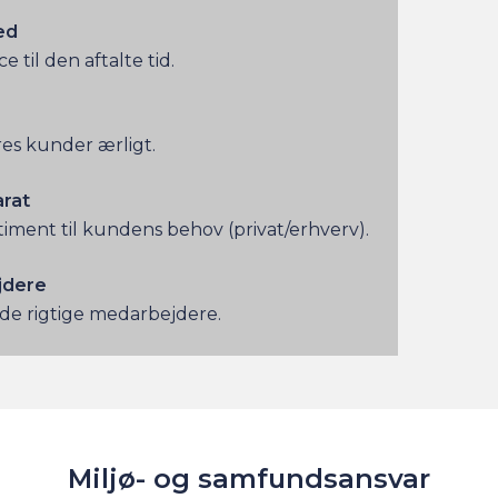
ed
e til den aftalte tid.
ores kunder ærligt.
rat
timent til kundens behov (privat/erhverv).
jdere
il de rigtige medarbejdere.
Miljø- og samfundsansvar