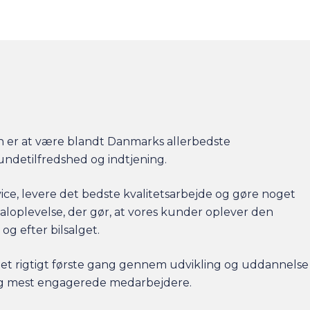
on er at være blandt Danmarks allerbedste
undetilfredshed og indtjening.
vice, levere det bedste kvalitetsarbejde og gøre noget
taloplevelse, der gør, at vores kunder oplever den
og efter bilsalget.
gør det rigtigt første gang gennem udvikling og uddannelse
og mest engagerede medarbejdere.