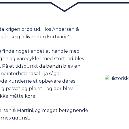
 da krigen brød ud. Hos Andersen &
år i krig, bliver den kortvarig".
te finde noget andet at handle med.
ogne og varecykler med stort lad blev
. På et tidspunkt da benzin blev en
neratorbrændsel - ja sågar
ilbyde kunderne at opbevare deres
ig passet og plejet - og der blev,
ikke måtte køre!
dersen & Martini, og meget betegnende
dernes ugunst.