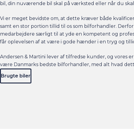
bil, din nuværende bil skal på værksted eller når du ska
Vi er meget bevidste om, at dette kræver både kvalifice
samt en stor portion tillid til os som bilforhandler. Derf
medarbejdere særligt til at yde en kompetent og profess
får oplevelsen af at være i gode hænder i en tryg og til
Andersen & Martini lever af tilfredse kunder, og vores erk
være Danmarks bedste bilforhandler, med alt hvad det
Brugte biler