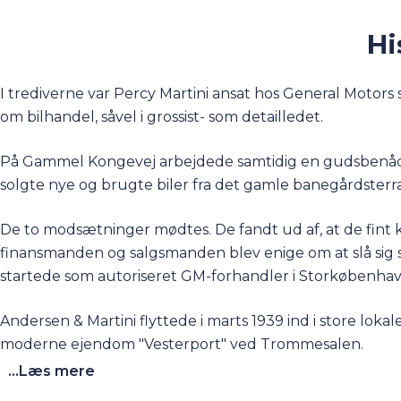
Hi
I trediverne var Percy Martini ansat hos General Motor
om bilhandel, såvel i grossist- som detailledet.
På Gammel Kongevej arbejdede samtidig en gudsbenåde
solgte nye og brugte biler fra det gamle banegårdster
De to modsætninger mødtes. De fandt ud af, at de fin
finansmanden og salgsmanden blev enige om at slå sig 
startede som autoriseret GM-forhandler i Storkøbenhav
Andersen & Martini flyttede i marts 1939 ind i store lo
moderne ejendom "Vesterport" ved Trommesalen.
...Læs mere