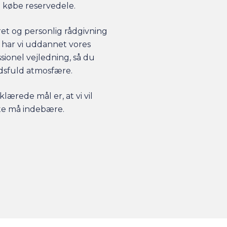
l købe reservedele.
ret og personlig rådgivning
or har vi uddannet vores
ionel vejledning, så du
lidsfuld atmosfære.
lærede mål er, at vi vil
te må indebære.