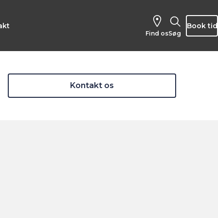
akt
Book tid
Find os
Søg
Kontakt os