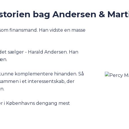
storien bag Andersen & Mart
s som finansmand. Han vidste en masse
t sælger - Harald Andersen. Han
ræn.
t kunne komplementere hinanden. Så
sammen i et interessentskab, der
n.
kaler i Københavns dengang mest