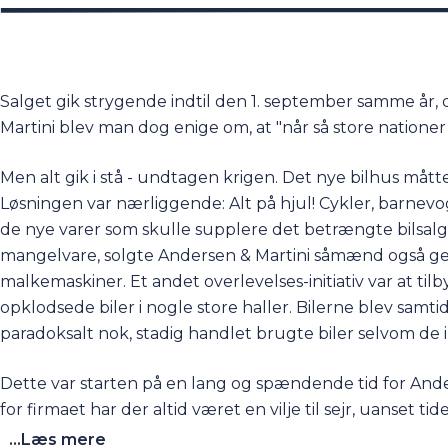
Salget gik strygende indtil den 1. september samme år,
Martini blev man dog enige om, at "når så store nationer g
Men alt gik i stå - undtagen krigen. Det nye bilhus måt
Løsningen var nærliggende: Alt på hjul! Cykler, barnev
de nye varer som skulle supplere det betrængte bilsalg
mangelvare, solgte Andersen & Martini såmænd også ge
malkemaskiner. Et andet overlevelses-initiativ var at t
opklodsede biler i nogle store haller. Bilerne blev samtid
paradoksalt nok, stadig handlet brugte biler selvom de 
Dette var starten på en lang og spændende tid for An
for firmaet har der altid været en vilje til sejr, uanset ti
...Læs mere