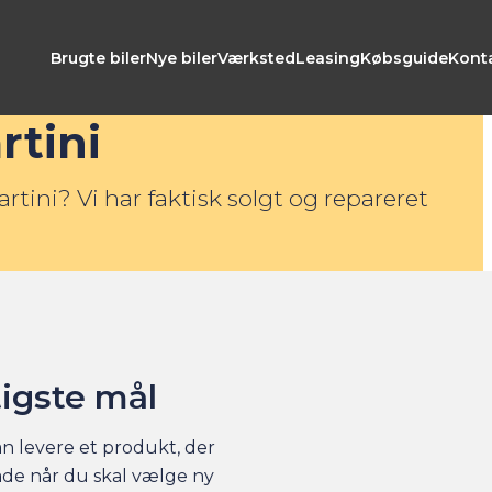
Brugte biler
Nye biler
Værksted
Leasing
Købsguide
Kont
tini
tini? Vi har faktisk solgt og repareret
tigste mål
an levere et produkt, der
åde når du skal vælge ny