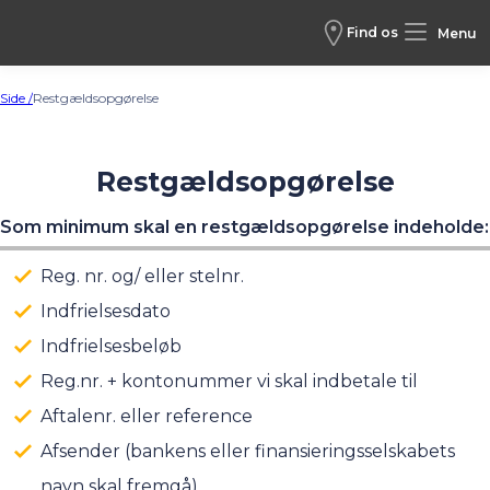
Find os
Menu
Side /
Restgældsopgørelse
Restgældsopgørelse
Som minimum skal en restgældsopgørelse indeholde:
Reg. nr. og/ eller stelnr.
Indfrielsesdato
Indfrielsesbeløb
Reg.nr. + kontonummer vi skal indbetale til
Aftalenr. eller reference
Afsender (bankens eller finansieringsselskabets
navn skal fremgå)