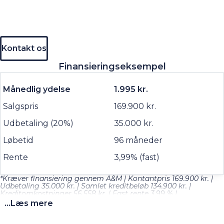
Kontakt os
Finansieringseksempel
Månedlig ydelse
1.995 kr.
Salgspris
169.900 kr.
Udbetaling (20%)
35.000 kr.
Løbetid
96 måneder
Rente
3,99% (fast)
*Kræver finansiering gennem A&M | Kontantpris 169.900 kr. |
Udbetaling 35.000 kr. | Samlet kreditbeløb 134.900 kr. |
Kreditomkostninger 56.558 kr. | Fast rente 3,99 % |
Debitorrente 4,06 % | Løbetid 96 mdr. | ÅOP 9,66 % | Samlet
...Læs mere
tilbagebetaling 191.458 kr. Finansiering udbydes af Santander
Consumer Bank. Betaling via NETS og kaskoforsikring
forudsættes. Gælder kun for privatpersoner, som kan