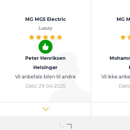
MG MG5 Electric
MG M
Luxury
Peter Henriksen
Mohamm
Helsingør
Vil anbefale bilen til andre
Vil ikke anbe
Dato:
29-04-2025
Dato