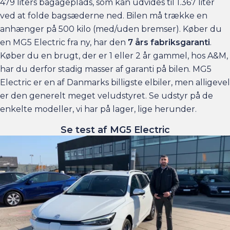
479 liters bagageplads, som kan udvides til 1.367 liter
ved at folde bagsæderne ned. Bilen må trække en
anhænger på 500 kilo (med/uden bremser). Køber du
en MG5 Electric fra ny, har den
7 års fabriksgaranti
.
Køber du en brugt, der er 1 eller 2 år gammel, hos A&M,
har du derfor stadig masser af garanti på bilen. MG5
Electric er en af Danmarks billigste elbiler, men alligevel
er den generelt meget veludstyret. Se udstyr på de
enkelte modeller, vi har på lager, lige herunder.
Se test af MG5 Electric