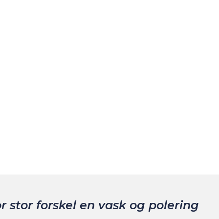
 for de påvirkninger, som almindelig daglig brug
ngere tid.
g det kan være svært at komme pletterne til livs. En
Andersen & Martini fokuserer på detaljerne og skaber et
gende er nemt at holde, grundet den forebyggende
ps... Failed to load content...
 stor forskel en vask og polering