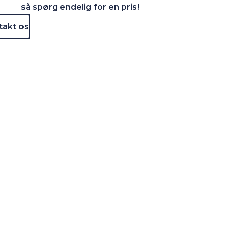
så spørg endelig for en pris!
ntakt os
- Forkæl bilen
rdnede værdi ved salg, fordi den er bedre velholdt og
 bilens lakering. Når bilens ydre får en professionel