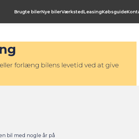
Brugte biler
Nye biler
Værksted
Leasing
Købsguide
Kont
ing
eller forlæng bilens levetid ved at give
en bil med nogle år på