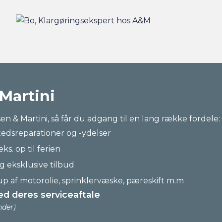
 Martini
n & Martini, så får du adgang til en lang række fordele:
tedsreparationer og -ydelser
eks. op til ferien
g eksklusive tilbud
up af motorolie, sprinklervæske, pæreskift m.m
ed deres serviceaftale
nder)