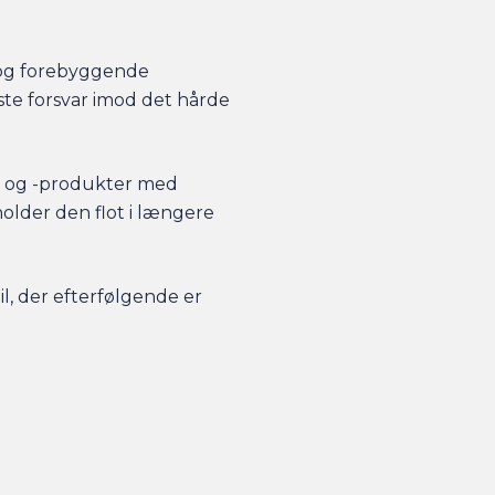
 og forebyggende
ste forsvar imod det hårde
er og -produkter med
holder den flot i længere
, der efterfølgende er