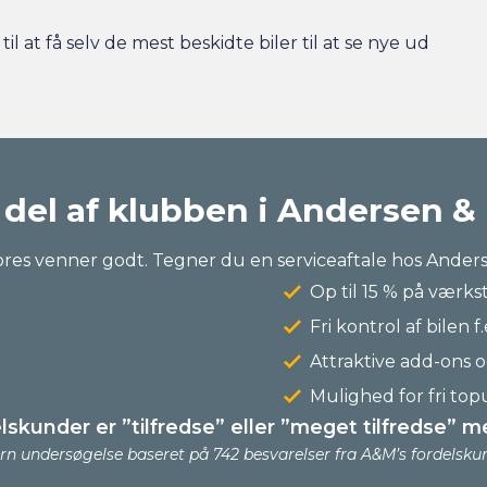
til at få selv de mest beskidte biler til at se nye ud
 del af klubben i Andersen &
res venner godt. Tegner du en serviceaftale hos Anderse
Op til 15 % på værks
Fri kontrol af bilen f.
Attraktive add-ons o
Mulighed for fri top
lskunder er ”tilfredse” eller ”meget tilfredse” m
ern undersøgelse baseret på 742 besvarelser fra A&M’s fordelsku