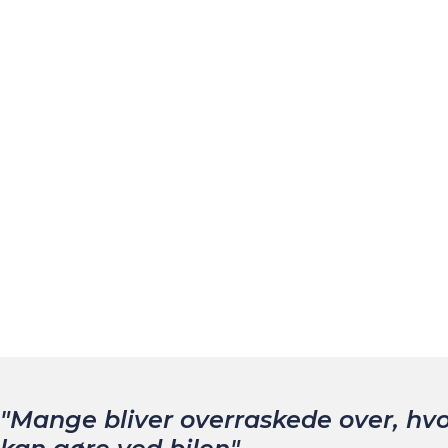
plejebehandling, bliver den mere modstandsdygtig over
forårsager, og bilen ser renere og mere velholdt ud i læ
Indvendig pleje
Mad og drikke er tit en udfordring for bilens interiør, o
professionel indvendig behandling af bilens kabine fra 
smudsafvisende og velholdt udtryk, der også efterføl
pleje, der ligger i behandlingen.
Oo
"Mange bliver overraskede over, hvor