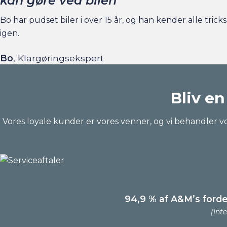
kan gøre ved bilen"
Bo har pudset biler i over 15 år, og han kender alle tricks 
igen.
Bo
, Klargøringsekspert
Bliv en
Vores loyale kunder er vores venner, og vi behandler vo
94,9 % af A&M’s forde
(Int