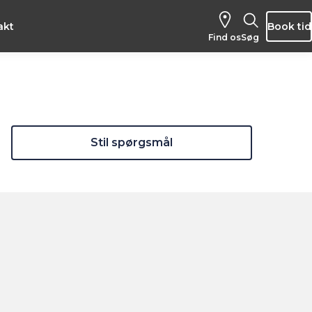
akt
Book tid
Find os
Søg
Stil spørgsmål