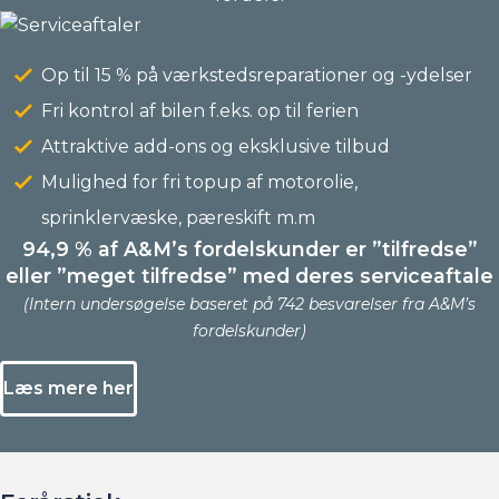
Op til 15 % på værkstedsreparationer og -ydelser
Fri kontrol af bilen f.eks. op til ferien
Attraktive add-ons og eksklusive tilbud
Mulighed for fri topup af motorolie,
sprinklervæske, pæreskift m.m
94,9 % af A&M’s fordelskunder er ”tilfredse”
eller ”meget tilfredse” med deres serviceaftale
(Intern undersøgelse baseret på 742 besvarelser fra A&M’s
fordelskunder)
Læs mere her