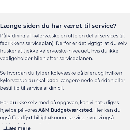
En god tommelfingerregel (tjek dog altid
instruktionsbogen, hvis du er i tvivl):
Er din bil fra før 2000, skal du vælge en blå
Længe siden du har været til service?
kølervæske.
Påfyldning af kølervæske en ofte en del af services (jf.
Er din bil fra efter 2000, skal du vælge en rød
fabrikkens serviceplan). Derfor er det vigtigt, at du selv
kølervæske.
husker at tjekke kølervæske-niveauet, hvis du ikke
vedligeholder bilen efter serviceplanen.
Den røde kølervæske er nemlig tilsat ethylenglykol, og
vil typisk være en såkaldt ”long life”-kølervæske. Dette
Se hvordan du fylder kølevæske på bilen, og hvilken
skyldes, at denne type kølervæske ikke er så hård ved
kølervæske du skal købe længere nede på siden eller
gummi og metal i motoren.
bestil tid til service af din bil.
Forskellige typer kølervæske bør ikke blandes. Skift i
Har du ikke selv mod på opgaven, kan vi naturligvis
stedet al kølervæsken. Når du fylder kølervæske på,
hjælpe på vores
A&M Budgetværksted
. Her kan du
skal du samtidig fylde vand på køleren i forholdet 1:1.
også få udført billigt økonomiservice, hvor vi også
Anvend gerne demineraliseret vand. Det er netop
tjekker kølervæskeniveauet.
...Læs mere
kølervæsken der bl.a. er med til at holde vandet i