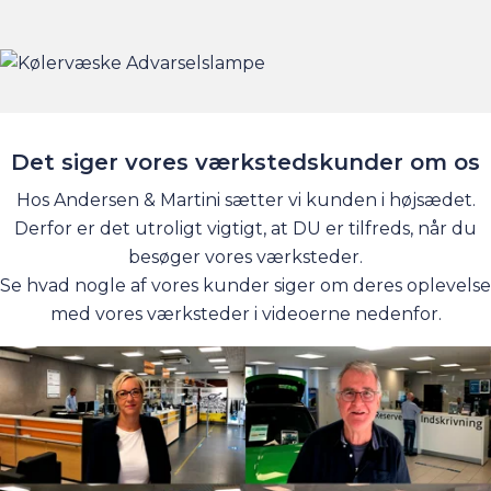
køleren isfri om vinteren.
VIGTIGT!
Generelt er det en rigtigt god idé at tjekke
grundigt op på, hvilken kølervæske din bil skal have.
Det kan du for eksempel gøre
HER
.
Det siger vores værkstedskunder om os
Hos Andersen & Martini sætter vi kunden i højsædet.
Derfor er det utroligt vigtigt, at DU er tilfreds, når du
besøger vores værksteder.
Se hvad nogle af vores kunder siger om deres oplevelse
med vores værksteder i videoerne nedenfor.