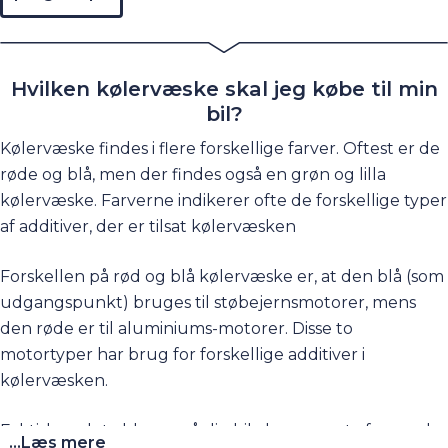
Hvilken kølervæske skal jeg købe til min
bil?
Kølervæske findes i flere forskellige farver. Oftest er de
røde og blå, men der findes også en grøn og lilla
kølervæske. Farverne indikerer ofte de forskellige typer
af additiver, der er tilsat kølervæsken
Forskellen på rød og blå kølervæske er, at den blå (som
udgangspunkt) bruges til støbejernsmotorer, mens
den røde er til aluminiums-motorer. Disse to
motortyper har brug for forskellige additiver i
kølervæsken.
Faktisk er det alderen på din bil, der er mest afgørende.
...Læs mere