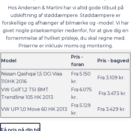
Hos Andersen & Martini har vi altid gode tilbud på
udskiftning af støddæmpere. Støddæmpere er
forskellige og afhænger af bilmærke og -model. Vi har
givet nogle priseksempler nedenfor, for at give dig en
fornemmelse af hvilket prisleje, du skal regne med.
Priserne er inklusiv moms og montering.
Pris -
Model
Pris - bagved
foran
Nissan Qashqai 1,5 DCi Visia
Fra 5.150
Fra 3.109 kr.
110HK 2016
kr.
VW Golf 1,2 TSI BMT
Fra 6.075
Fra 3.473 kr.
Trendline 105 HK 2013
kr..
Fra 5.129
VW UP! 1,0 Move 60 HK 2013
Fra 3.429 kr.
kr.
Få pris på din bil