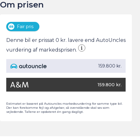
Om prisen
Antal cylindre
Tilkoblingsvægt med bremser
3
900 kg
Antal gear
Tilkoblingsvægt uden bremser
7
660 kg
Partikelfilter (DPF)
Tankstørrelse
Nej
-
Fair pris
Denne bil er prissat 0 kr. lavere end AutoUncles
vurdering af markedsprisen.
159.800 kr.
159.800 kr.
Estimatet er baseret på Autouncles markedsvurdering for samme type bil.
Der kan forekomme fejl og afvigelser, så ovenstående skal ses som
vejledende. Tallene er opdateret én gang dagligt.