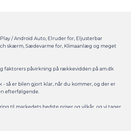
lay / Android Auto, Elruder for, Eljusterbar
 Touch skærm, Sædevarme for, Klimaanlæg og meget
r og faktorers påvirkning på rækkevidden på am.dk
- så er bilen gjort klar, når du kommer, og der er
en efterfølgende.
ing til markedets bedste priser og vilkår, og vi tager
 har behov for at få afsat den.