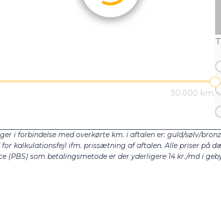
T
ger i forbindelse med overkørte km. i aftalen er: guld/sølv/bron
r kalkulationsfejl ifm. prissætning af aftalen. Alle priser på dæ
e (PBS) som betalingsmetode er der yderligere 14 kr./md i gebyr