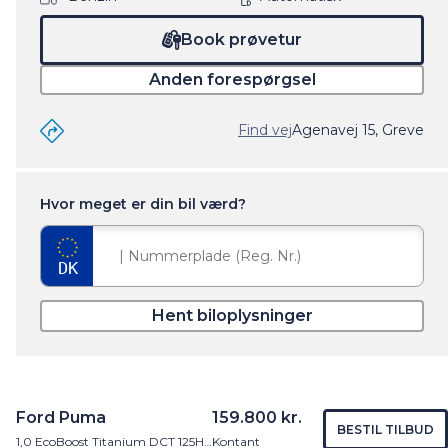
Book prøvetur
Anden forespørgsel
Find vej
Agenavej 15, Greve
Hvor meget er din bil værd?
Hent biloplysninger
Ford Puma
159.800 kr.
BESTIL TILBUD
1,0 EcoBoost Titanium DCT 125HK 5d 7g Aut.
Kontant