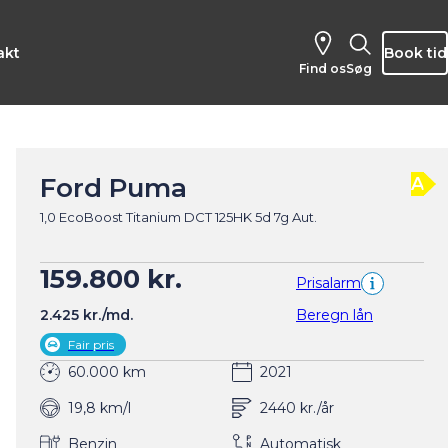
akt
Book tid
Find os
Søg
Ford Puma
A
1,0 EcoBoost Titanium DCT 125HK 5d 7g Aut.
159.800 kr.
Prisalarm
2.425 kr./md.
Beregn lån
Fair pris
60.000 km
2021
19,8 km/l
2440 kr./år
Benzin
Automatisk