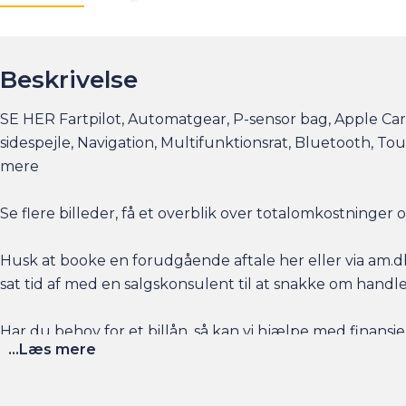
Beskrivelse
SE HER Fartpilot, Automatgear, P-sensor bag, Apple CarP
sidespejle, Navigation, Multifunktionsrat, Bluetooth,
mere
Se flere billeder, få et overblik over totalomkostninge
Husk at booke en forudgående aftale her eller via am.dk 
sat tid af med en salgskonsulent til at snakke om handl
Har du behov for et billån, så kan vi hjælpe med finansier
...Læs mere
naturligvis også gerne din nuværende bil i bytte, hvis du
Salgsafdelingen åbningstider: