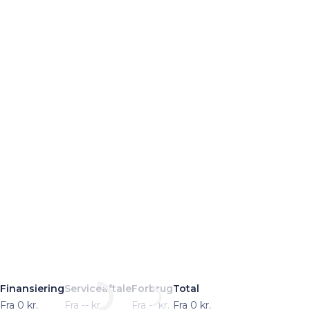
Finansiering
Serviceaftale
Forbrug
Total
Fra
0
kr.
Fra
--
kr.
Fra
--
kr.
Fra
0
kr.