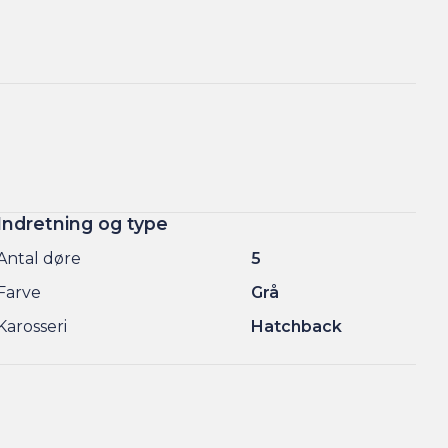
Indretning og type
Antal døre
5
Farve
Grå
Karosseri
Hatchback