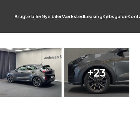
Brugte biler
Nye biler
Værksted
Leasing
Købsguide
Kont
+23