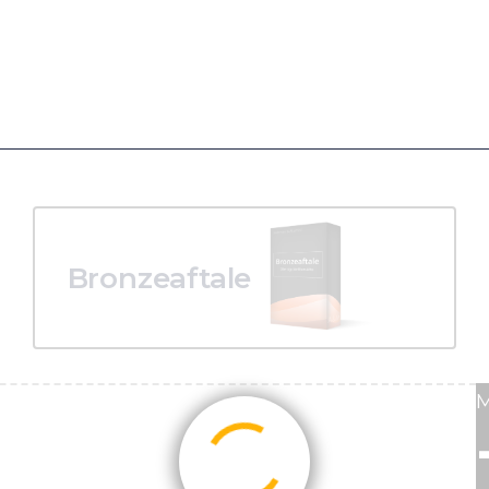
Bronzeaftale
M