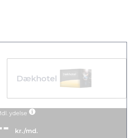
Dækhotel
dl. ydelse
--
kr./md.