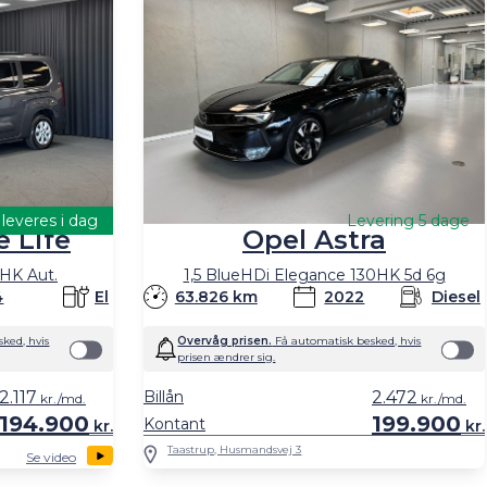
leveres i dag
Levering 5 dage
 Life
Opel Astra
HK Aut.
1,5 BlueHDi Elegance 130HK 5d 6g
4
El
63.826 km
2022
Diesel
ked, hvis
Overvåg prisen.
Få automatisk besked, hvis
prisen ændrer sig.
2.117
Billån
2.472
kr./md.
kr./md.
194.900
199.900
Kontant
kr.
kr.
Taastrup, Husmandsvej 3
Se video