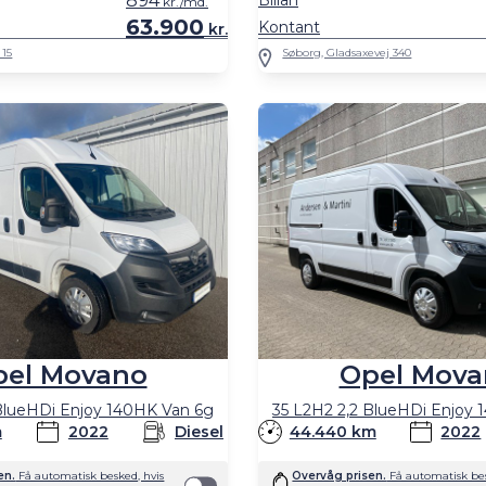
894
Billån
kr./md.
63.900
Kontant
kr.
 15
Søborg, Gladsaxevej 340
pel Movano
Opel Mova
BlueHDi Enjoy 140HK Van 6g
35 L2H2 2,2 BlueHDi Enjoy
m
2022
Diesel
44.440 km
2022
en.
Få automatisk besked, hvis
Overvåg prisen.
Få automatisk bes