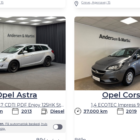
 15
Greve, Agenavej 15
Opel Cor
Opel Astra
1,4 ECOTEC Impress 
Sports Tourer 1,7 CDTI PDF Enjoy 125HK Stc 6g
37.000 km
2019
km
2013
Diesel
en.
Få automatisk besked, hvis
sig.