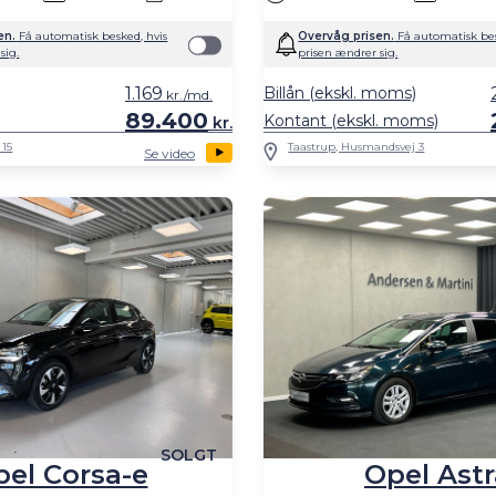
en.
Få automatisk besked, hvis
Overvåg prisen.
Få automatisk bes
sig.
prisen ændrer sig.
1.169
Billån (ekskl. moms)
kr./md.
89.400
Kontant (ekskl. moms)
kr.
 15
Taastrup, Husmandsvej 3
Se video
SOLGT
el Corsa-e
Opel Astr