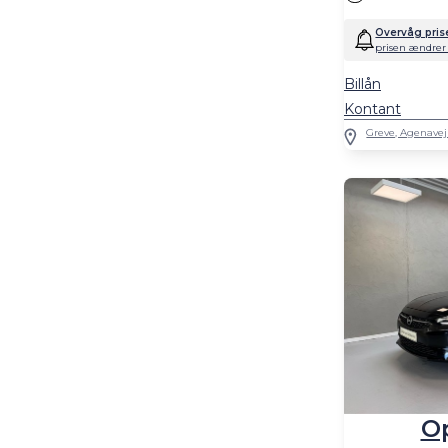
Overvåg pris
prisen ændrer 
Billån
Kontant
Greve, Agenavej
Op