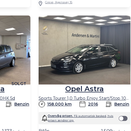
Greve, Agenavej 15
SOLGT
sa
Opel Astra
90HK 5d
Sports Tourer 1,0 Turbo Enjoy Start/Stop 105HK Stc
Benzin
158.000 km
2016
Benzin
Overvåg prisen.
Få automatisk besked, hvis
prisen ændrer sig.