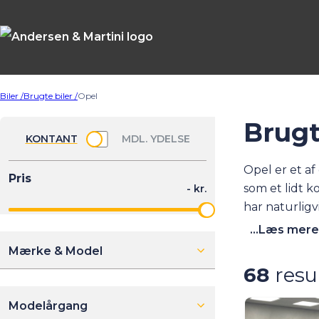
Biler /
Brugte biler /
Opel
Brugt
Opel er et a
som et lidt 
har naturlig
kommet med f
...Læs mere
Mærke & Model
68
resu
Modelårgang