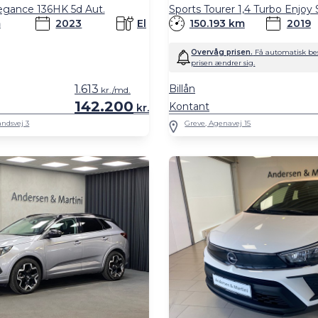
egance 136HK 5d Aut.
m
2023
El
150.193 km
2019
Overvåg prisen.
Få automatisk bes
prisen ændrer sig.
1.613
Billån
kr./md.
142.200
Kontant
kr.
ndsvej 3
Greve, Agenavej 15