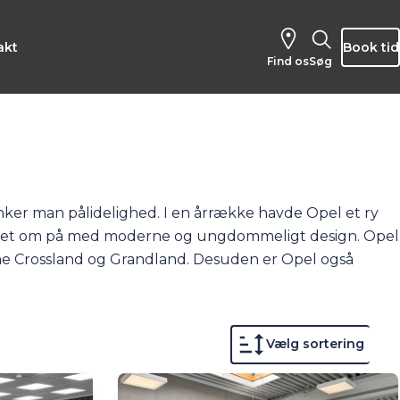
akt
Book tid
Find os
Søg
nker man pålidelighed. I en årrække havde Opel et ry
 lavet om på med moderne og ungdommeligt design. Opel
ne
Crossland
og
Grandland
. Desuden er Opel også
rsa-e
,
Mokka-e,
Grandland Electric
og
Combo-e Life
.
Vælg sortering