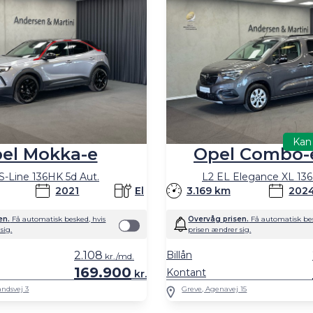
Kan 
Opel Combo-e
el Mokka-e
L2 EL Elegance XL 136
S-Line 136HK 5d Aut.
3.169 km
202
2021
El
Overvåg prisen.
Få automatisk bes
en.
Få automatisk besked, hvis
prisen ændrer sig.
sig.
2.108
Billån
kr./md.
169.900
Kontant
kr.
ndsvej 3
Greve, Agenavej 15