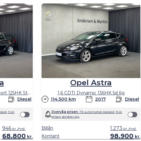
a
Opel Astra
Sports Tourer 1,7 CDTI DPF Sport 125HK Stc 6g
1,6 CDTI Dynamic 136HK 5d 6g
Diesel
114.500 km
2017
Diesel
ked, hvis
Overvåg prisen.
Få automatisk besked, hvis
prisen ændrer sig.
946
Billån
1.273
kr./md.
kr./md.
68.800
98.900
Kontant
kr.
kr.