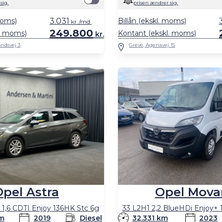
sig.
prisen ændrer sig.
moms)
3.031
Billån (ekskl. moms)
kr./md.
249.800
l. moms)
Kontant (ekskl. moms)
kr.
ndsvej 3
Greve, Agenavej 15
Opel Astra
Opel Mova
 1,6 CDTI Enjoy 136HK Stc 6g
33 L2H1 2,2 BlueHDi Enjoy+
km
2019
Diesel
32.331 km
2023