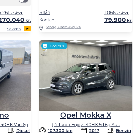
3.261
Billån
1.066
kr./md.
kr./md.
270.040
79.900
Kontant
kr.
kr.
Søborg, Gladsaxevej 340
Se video
God pris
no
Opel Mokka X
 140HK Van 6g
1,4 Turbo Enjoy 140HK 5d 6g Aut.
Diesel
107.300 km
2017
Benzin