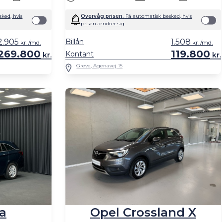
ked, hvis
Overvåg prisen.
Få automatisk besked, hvis
prisen ændrer sig.
2.905
Billån
1.508
kr./md.
kr./md.
269.800
119.800
Kontant
kr.
kr.
Greve, Agenavej 15
Opel Crossland X
a