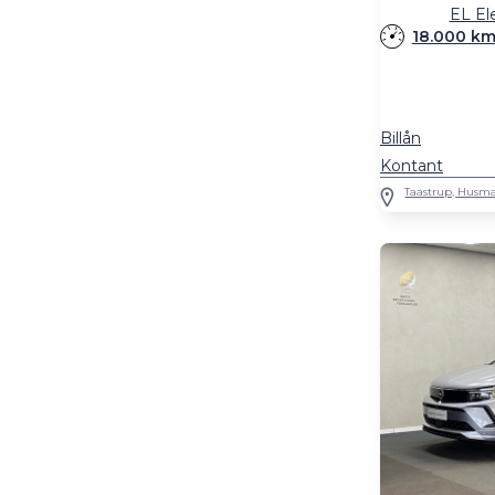
EL El
18.000 k
Billån
Kontant
Taastrup, Husma