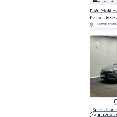
prisen ændrer 
Billån (ekskl. 
Kontant (eksk
Taastrup, Husma
Sports Tourer
189.200 