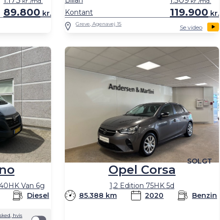
1.173
Billån
1.509
kr./md.
kr./md.
89.800
119.900
Kontant
kr.
kr.
Greve, Agenavej 15
Se video
SOLGT
Opel Corsa
no
1,2 Edition 75HK 5d
 140HK Van 6g
85.388 km
2020
Benzin
Diesel
ked, hvis