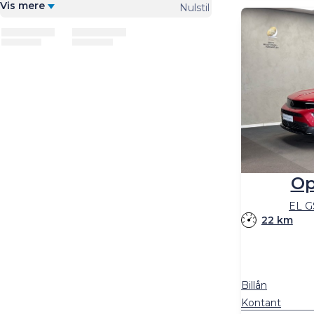
Vis mere
Nulstil
Op
EL G
22 km
Billån
Kontant