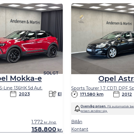
SOLGT
el Mokka-e
Opel Astr
S-Line 136HK 5d Aut.
2023
El
171.580 km
2012
Overvåg prisen.
Få automatisk bes
prisen ændrer sig.
1.772
Billån
kr./md.
158.800
Kontant
kr.