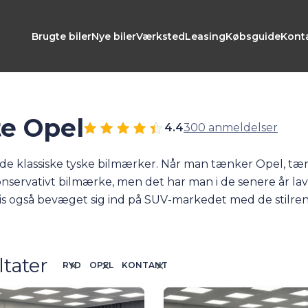
Brugte biler
Nye biler
Værksted
Leasing
Købsguide
Kont
e Opel
4.4
300 anmeldelser
f de klassiske tyske bilmærker. Når man tænker Opel, tæ
konservativt bilmærke, men det har man i de senere år
vis også bevæget sig ind på SUV-markedet med de stilre
lere elbiler de seneste år. Det gælder blandt andet
Co
ltater
RYD
OPEL
KONTANT