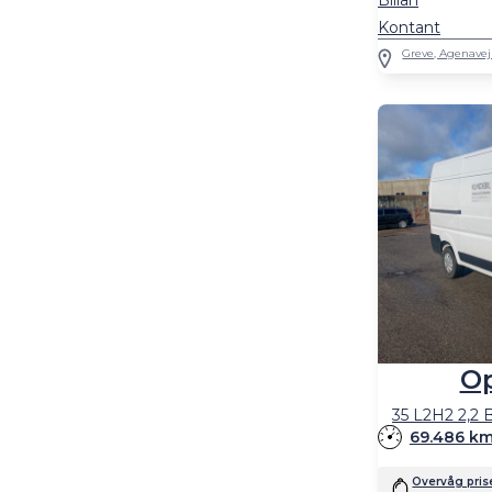
Billån
Kontant
Greve, Agenavej
O
35 L2H2 2,2 
69.486 k
Overvåg pris