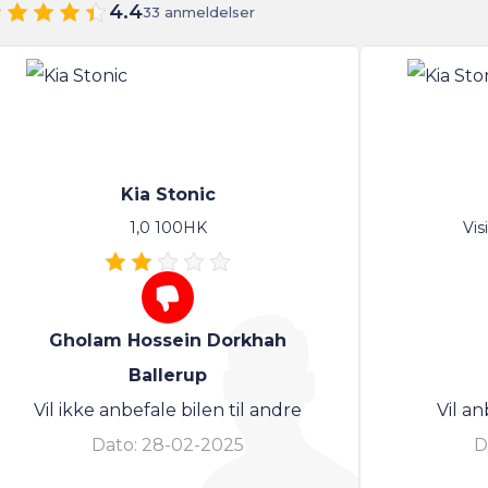
4.4
33 anmeldelser
Kia Stonic
1,0 100HK
Vis
Gholam Hossein Dorkhah
Ballerup
Vil ikke anbefale bilen til andre
Vil an
Dato:
28-02-2025
D