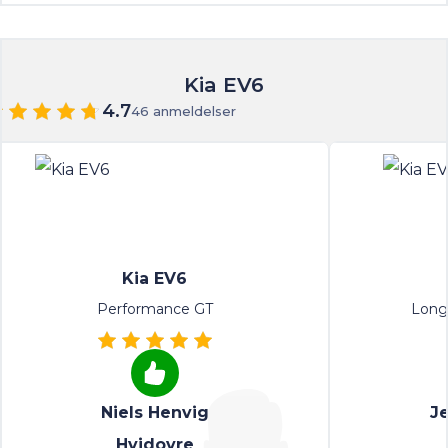
Kia EV6
4.7
46 anmeldelser
Kia EV6
Performance GT
Long
Niels Henvig
J
Hvidovre