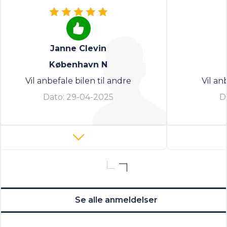
Janne Clevin
København N
Vil anbefale bilen til andre
Vil an
Dato:
29-04-2025
D
Se alle anmeldelser