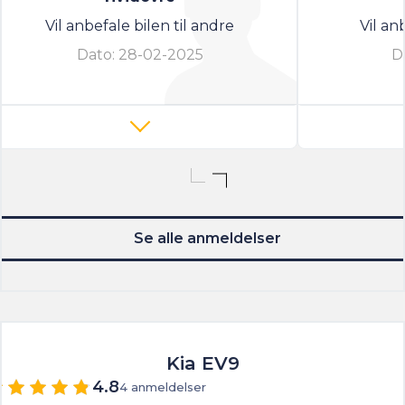
Vil anbefale bilen til andre
Vil an
Dato:
28-02-2025
D
Se alle anmeldelser
Kia EV9
4.8
4 anmeldelser