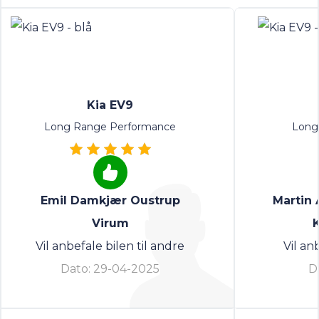
Kia EV9
Long Range Performance
Long
Emil Damkjær Oustrup
Martin 
Virum
Vil anbefale bilen til andre
Vil an
Dato:
29-04-2025
D