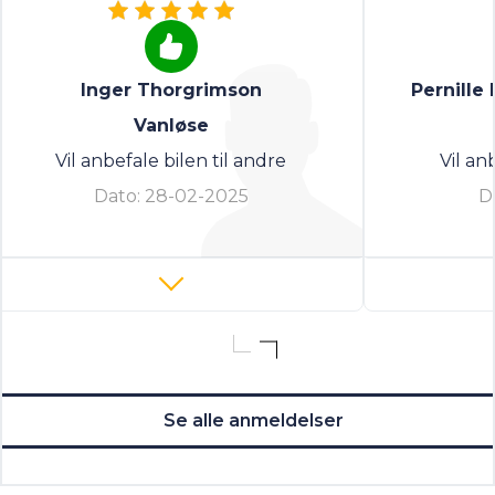
Inger Thorgrimson
Pernille
Vanløse
Vil anbefale bilen til andre
Vil an
Dato:
28-02-2025
D
Se alle anmeldelser