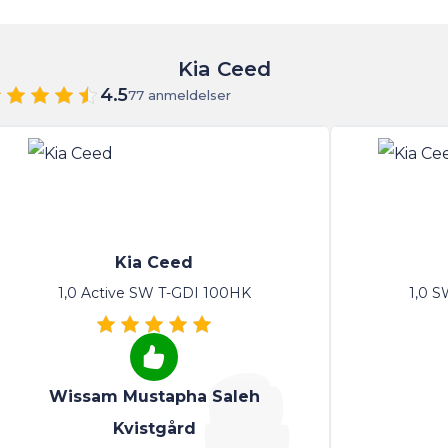
Kia Ceed
4.5
77 anmeldelser
Kia Ceed
1,0 Active SW T-GDI 100HK
1,0 S
Wissam Mustapha Saleh
Kvistgård