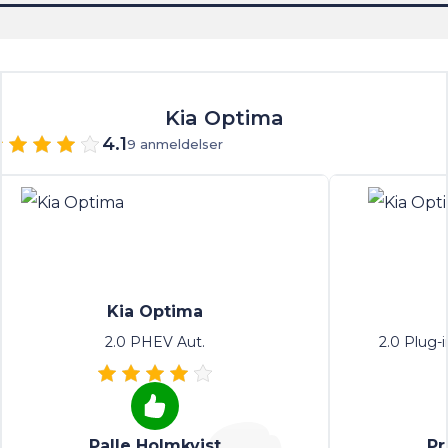
Kia Optima
4.1
9 anmeldelser
Kia Optima
2.0 PHEV Aut.
2.0 Plug-
Palle Holmkvist
Pr