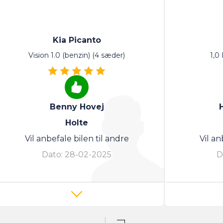
Kia Picanto
Vision 1.0 (benzin) (4 sæder)
1,0
Benny Hovej
Holte
Vil anbefale bilen til andre
Vil an
Dato:
28-02-2025
D