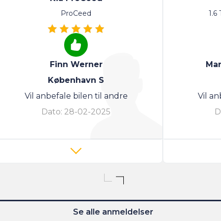
ProCeed
1.6
Finn Werner
Mar
København S
Vil anbefale bilen til andre
Vil an
Dato:
28-02-2025
D
Se alle anmeldelser