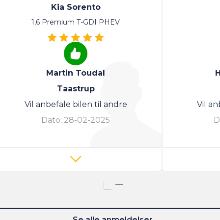
Kia Sorento
1,6 Premium T-GDI PHEV
Martin Toudal
H
Taastrup
Vil anbefale bilen til andre
Vil an
Dato:
28-02-2025
D
Se alle anmeldelser