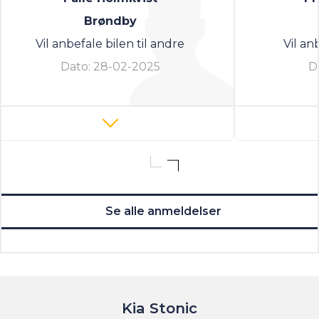
Brøndby
Vil anbefale bilen til andre
Vil an
Dato:
28-02-2025
D
Se alle anmeldelser
Kia Stonic