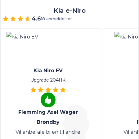
Kia e-Niro
4.6
18 anmeldelser
Kia Niro EV
Upgrade 204HK
Flemming Axel Wager
Brøndby
Vil anbefale bilen til andre
Vil an