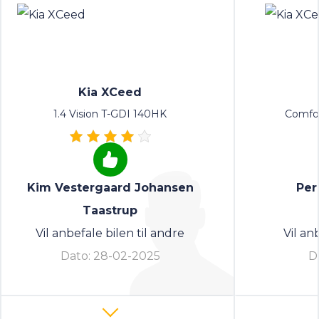
Kia XCeed
1.4 Vision T-GDI 140HK
Comfor
Kim Vestergaard Johansen
Per
Taastrup
Vil anbefale bilen til andre
Vil an
Dato:
28-02-2025
D