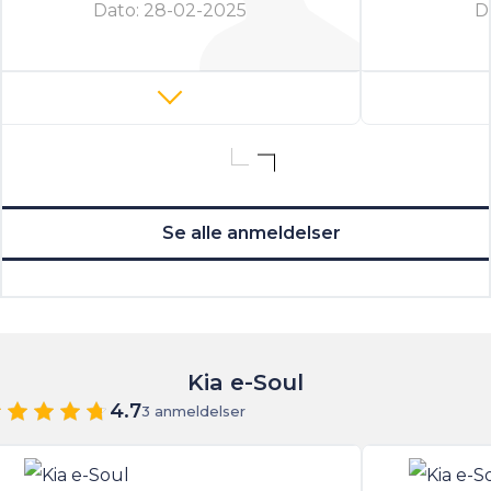
Dato:
28-02-2025
D
Se alle anmeldelser
Kia e-Soul
4.7
3 anmeldelser