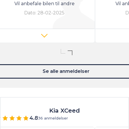
Vil anbefale bilen til andre
Vil an
Dato:
28-02-2025
D
Se alle anmeldelser
Kia XCeed
4.8
36 anmeldelser