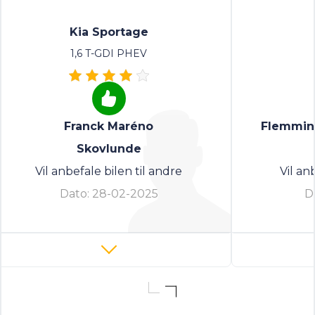
Kia Sportage
1,6 T-GDI PHEV
Franck Maréno
Flemming
Skovlunde
Vil anbefale bilen til andre
Vil an
Dato:
28-02-2025
D