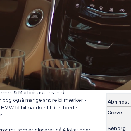
SØG
582
n
orskellige bilmærker. Heriblandt en
rsen & Martinis autoriserede
har dog også mange andre bilmærker -
Åbningst
g
BMW
til bilmærker til den brede
Greve
n
.
Søborg
owrooms, som er placeret på 4 lokationer