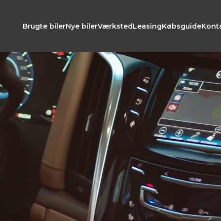
Brugte biler
Nye biler
Værksted
Leasing
Købsguide
Kont
Personbiler
Varebiler
Leasing
KONTANT
MDL. YDEL
Bilmærke
Model