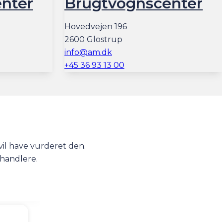
nter
Brugtvognscenter
Hovedvejen 196
2600 Glostrup
info@am.dk
+45 36 93 13 00
vil have vurderet den.
rhandlere.