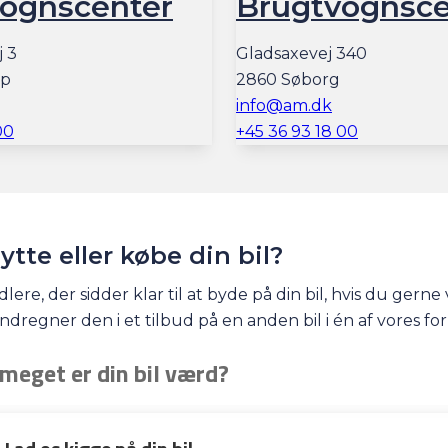
ognscenter
Brugtvognsce
 3
Gladsaxevej 340
up
2860 Søborg
info@am.dk
00
+45 36 93 18 00
bytte eller købe din bil?
e, der sidder klar til at byde på din bil, hvis du gerne 
 indregner den i et tilbud på en anden bil i én af vores fo