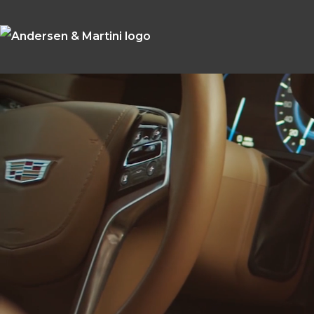
A&M
Brugtvognscenter
Et af Danmarks største brugtbilscentre for
brugte biler. Vi har alt fra mikrobiler til plug-in
hybridbiler - og en kæmpe exclusive-afdeling