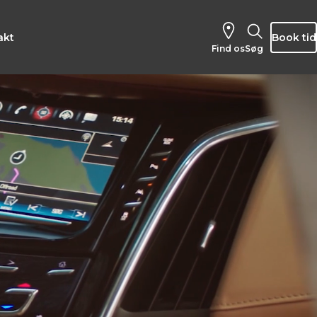
akt
Book tid
Find os
Søg
SE