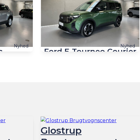
Nyhed
Nyhed
c
Ford E-Tourneo Courier
0HK 5d 7g Aut.
EL Active 136HK Aut.
Benzin
5.900 km
2025
El
ked, hvis
Overvåg prisen.
Få automatisk besked, hvis
prisen ændrer sig.
3.084
Billån
2.601
kr./md.
kr./md.
254.400
244.400
Kontant
kr.
kr.
Taastrup, Husmandsvej 3
Glostrup