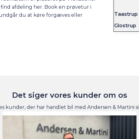
-
find afdeling her
. Book en prøvetur i
Taastrup
så undgår du at køre forgæves eller
Glostrup
Det siger vores kunder om os
es kunder, der har handlet bil med Andersen & Martini s