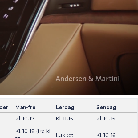
ider
Man-fre
Lørdag
Søndag
Kl. 10-17
Kl. 11-15
Kl. 10-15
Kl. 10-18 (fre kl.
Lukket
Kl. 10-16