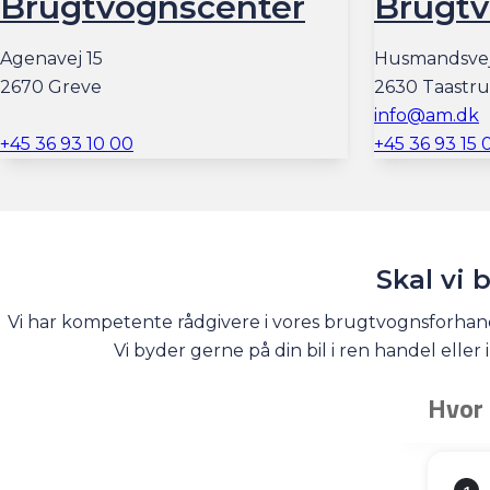
Brugtvognscenter
Brugtv
Agenavej 15
Husmandsvej
2670 Greve
2630 Taastr
info@am.dk
+45 36 93 10 00
+45 36 93 15 
Skal vi 
Vi har kompetente rådgivere i vores brugtvognsforhandler
Vi byder gerne på din bil i ren handel eller