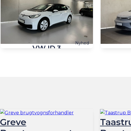
Nyhed
VW ID.3
EL Pro Performance 204HK 5d Aut.
EL
30.000 km
2022
El
10 km
Overvåg prisen.
Få automatisk besked, hvis
Overvåg pris
prisen ændrer sig.
prisen ændrer 
Billån
2.070
Billån
kr./md.
189.900
Kontant
Kontant
kr.
Taastrup, Husmandsvej 3
Greve, Agenavej
Greve
Taastr