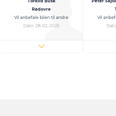
Torkild Busk
Peter Skj
Rødovre
Vil anbefale bilen til andre
Vil anbef
Dato:
28-02-2025
Dato