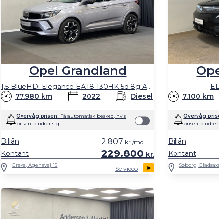
Opel Grandland
Ope
1,5 BlueHDi Elegance EAT8 130HK 5d 8g Aut.
EL
77.980 km
2022
Diesel
7.100 km
Overvåg prisen.
Få automatisk besked, hvis
Overvåg pris
prisen ændrer sig.
prisen ændrer 
Billån
2.807
Billån
kr./md.
229.800
Kontant
Kontant
kr.
Greve, Agenavej 15
Søborg, Gladsax
Se video