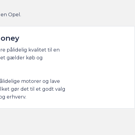
 en Opel.
money
e pålidelig kvalitet til en
 det gælder køb og
ålidelige motorer og lave
ket gør det til et godt valg
og erhverv.