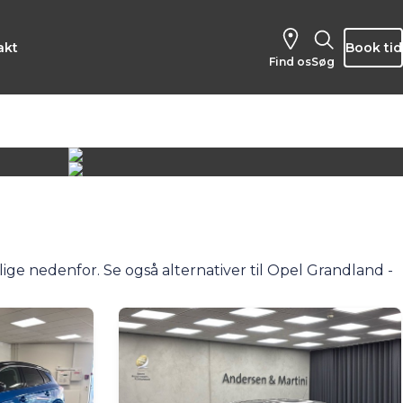
akt
Book tid
Find os
Søg
ige nedenfor. Se også alternativer til Opel Grandland -