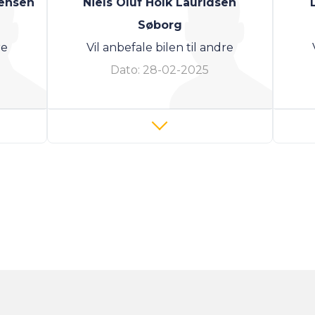
tensen
Niels Oluf Holk Lauridsen
Søborg
re
Vil anbefale bilen til andre
Dato:
28-02-2025