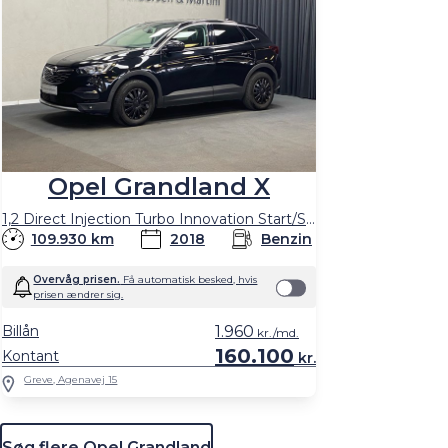
Opel Grandland X
1,2 Direct Injection Turbo Innovation Start/Stop 130HK 5d 6g
109.930 km
2018
Benzin
Overvåg prisen.
Få automatisk besked, hvis
prisen ændrer sig.
Billån
1.960
kr./md.
160.100
Kontant
kr.
Greve, Agenavej 15
Søg flere Opel Grandland