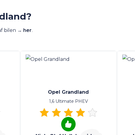
ndland?
af bilen →
her
.
Opel Grandland
1,6 Ultimate PHEV