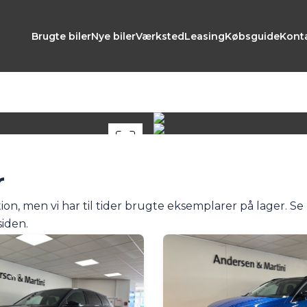
Brugte biler
Nye biler
Værksted
Leasing
Købsguide
Kont
r
 men vi har til tider brugte eksemplarer på lager. Se l
siden.