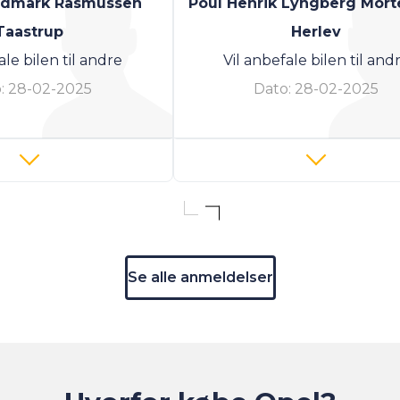
oldmark Rasmussen
Poul Henrik Lyngberg Mor
Taastrup
Herlev
ale bilen til andre
Vil anbefale bilen til and
:
28-02-2025
Dato:
28-02-2025
Se alle anmeldelser