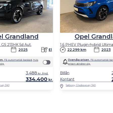
Opel Grand
l Grandland
 GS 213HK 5d Aut.
22.299 km
2023
2025
El
Overvåg prisen.
Få automatisk bes
en.
Få automatisk besked, hvis
prisen ændrer sig.
sig.
Billån
3.488
kr./md.
334.400
Kontant
kr.
Søborg, Gladsaxevej 340
evej 340