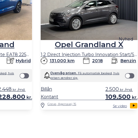
Nyhed
land
Opel Grandland X
1,6 PHEV Plugin-hybrid Ultimate EAT8 225HK 5d 8g Aut.
1,2 Direct Injection Turbo Innovation Start/Stop 130HK 5d 6g Aut.
Hybrid
131.000 km
2018
Benzin
ked, hvis
Overvåg prisen.
Få automatisk besked, hvis
prisen ændrer sig.
2.448
Billån
2.500
kr./md.
kr./md.
228.800
109.500
Kontant
kr.
kr.
Greve, Agenavej 15
Se video