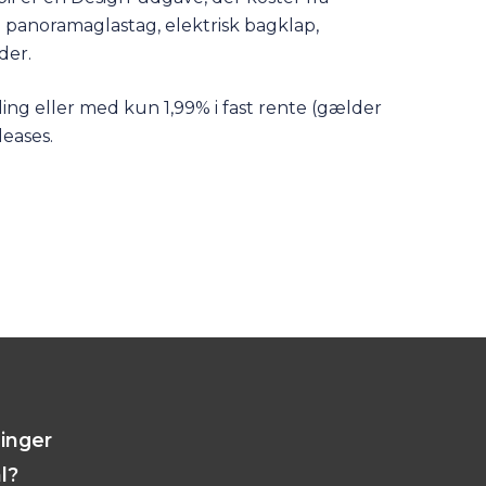
2 panoramaglastag, elektrisk bagklap,
der.
ing eller med kun 1,99% i fast rente (gælder
leases.
linger
l?