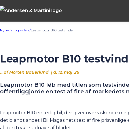
Nyheder og viden /
Leapmotor B10 testvinder
Leapmotor B10 testvinde
... af Morten Bauerlund | d. 12. maj '26
Leapmotor B10 løb med titlen som testvinder
offentliggjorde en test af fire af markedets m
Leapmotor B10 en ærlig bil, der giver overraskende meg
det blandt andet i Bil Magasinets test af fire prisvenlige
af den trykte udgave af bladet.