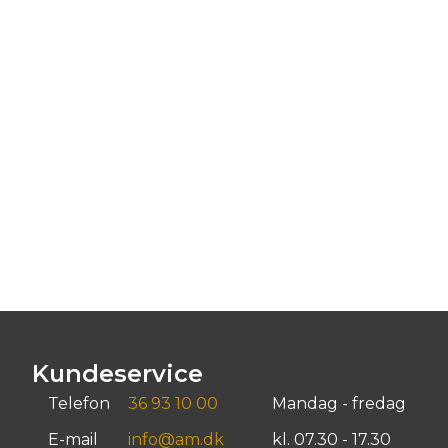
Kundeservice
Telefon
36 93 10 00
Mandag - fredag
E-mail
info@am.dk
kl. 07.30 - 17.30