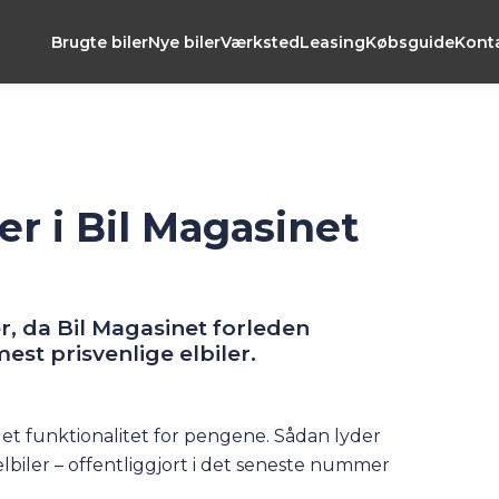
Brugte biler
Nye biler
Værksted
Leasing
Købsguide
Kont
r i Bil Magasinet
, da Bil Magasinet forleden
est prisvenlige elbiler.
et funktionalitet for pengene. Sådan lyder
 elbiler – offentliggjort i det seneste nummer