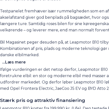
Testpanelet fremhæver især rummeligheden som en af L
akselafstand giver god benplads på bagsædet, hvor ogs
længere ture. Samtidig roses bilen for sine køreegenska
velkørende – og leverer mere, end man normalt forvente
Bil Magasinet peger desuden på, at
Leapmotor B10
tilb
Kombinationen af pris, plads og moderne teknologi gør 
danske elbilmarked.
...Læs mere
Ifølge vurderingen er det netop derfor, Leapmotor B10 h
foretrukne elbil: en stor og moderne elbil med masser af 
udfordrer markedet. Og derfor løber Leapmotor B10 løb
med Opel Frontera Electric, JaeCoo J5 EV og BYD Atto 2
Stærk pris og attraktiv finansiering
Leapmotor B10 koster fra 199.990 kr. (Life). Den testede 