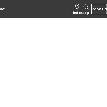
akt
Book tid
Find os
Søg