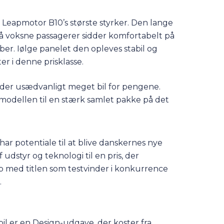
eapmotor B10’s største styrker. Den lange
å voksne passagerer sidder komfortabelt på
ber. Iølge panelet den opleves stabil og
r i denne prisklasse.
yder usædvanligt meget bil for pengene.
modellen til en stærk samlet pakke på det
ar potentiale til at blive danskernes nye
udstyr og teknologi til en pris, der
 med titlen som testvinder i konkurrence
.
bil er en Design-udgave, der koster fra