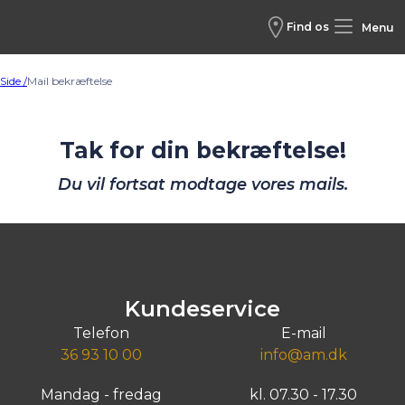
Find os
Menu
Side /
Mail bekræftelse
Tak for din bekræftelse!
Du vil fortsat modtage vores mails.
Kundeservice
Telefon
E-mail
36 93 10 00
info@am.dk
Mandag - fredag
kl. 07.30 - 17.30