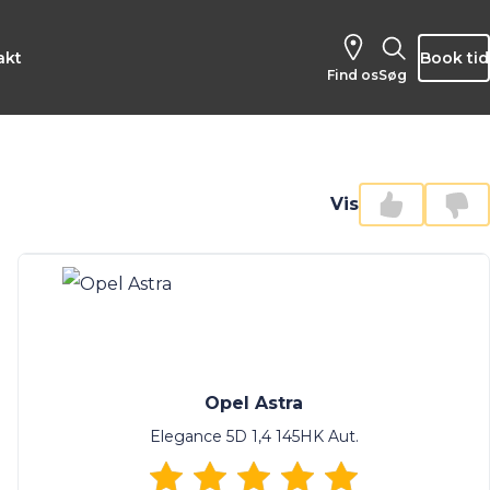
akt
Book tid
Find os
Søg
Vis
Opel Astra
Elegance 5D 1,4 145HK Aut.