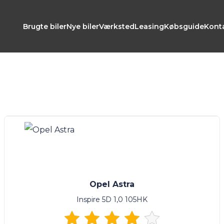
Brugte biler
Nye biler
Værksted
Leasing
Købsguide
Kont
Opel Astra
Inspire 5D 1,0 105HK