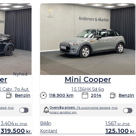
Nyhed
er
Mini Cooper
K Cabr. 7g Aut.
1,5 136HK 5d 6g
Benzin
118.900 km
2014
Benzin
ked, hvis
Overvåg prisen.
Få automatisk besked, hvis
prisen ændrer sig.
3.404
Billån
1.567
kr./md.
kr./md.
319.500
125.100
Kontant
kr.
kr.