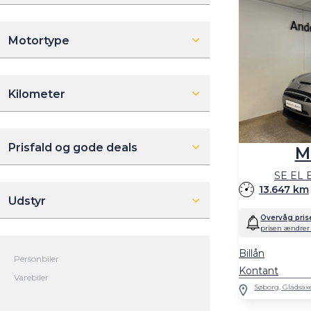
Motortype
Kilometer
Prisfald og gode deals
M
SE EL E
13.647 km
Udstyr
Overvåg pris
prisen ændrer 
Billån
Kontant
Søborg, Gladsax