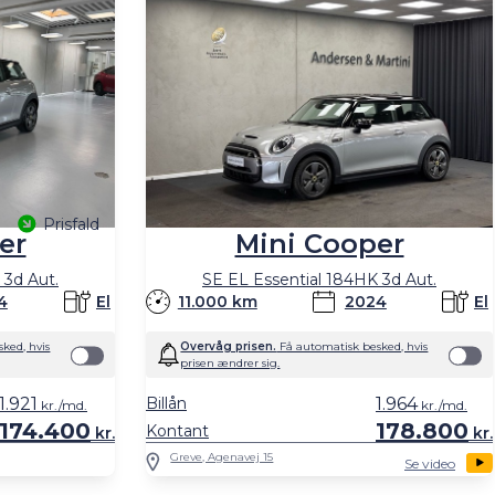
Prisfald
er
Mini Cooper
 3d Aut.
SE EL Essential 184HK 3d Aut.
4
El
11.000 km
2024
El
ked, hvis
Overvåg prisen.
Få automatisk besked, hvis
prisen ændrer sig.
1.921
Billån
1.964
kr./md.
kr./md.
174.400
178.800
Kontant
kr.
kr.
Greve, Agenavej 15
Se video