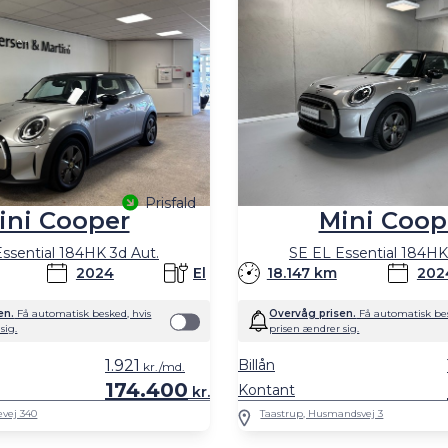
Prisfald
ini Cooper
Mini Coop
ssential 184HK 3d Aut.
SE EL Essential 184HK
2024
El
18.147 km
202
en.
Få automatisk besked, hvis
Overvåg prisen.
Få automatisk bes
sig.
prisen ændrer sig.
1.921
Billån
kr./md.
174.400
Kontant
kr.
evej 340
Taastrup, Husmandsvej 3