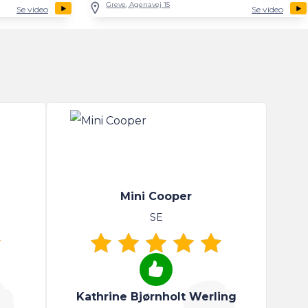
Greve, Agenavej 15
Se video
Se video
Mini Cooper
SE
Kathrine Bjørnholt Werling