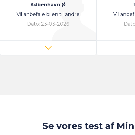
København Ø
Vil anbefale bilen til andre
Vil anbef
Dato:
23-03-2026
Dato
Se vores test af Mi