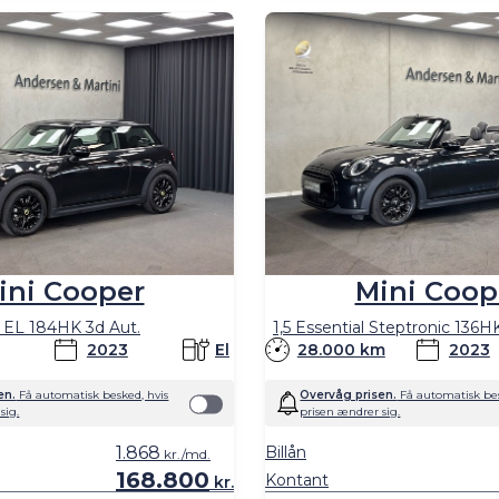
ini Cooper
Mini Coop
 EL 184HK 3d Aut.
1,5 Essential Steptronic 136H
2023
El
28.000 km
2023
en.
Få automatisk besked, hvis
Overvåg prisen.
Få automatisk bes
sig.
prisen ændrer sig.
1.868
Billån
kr./md.
168.800
Kontant
kr.