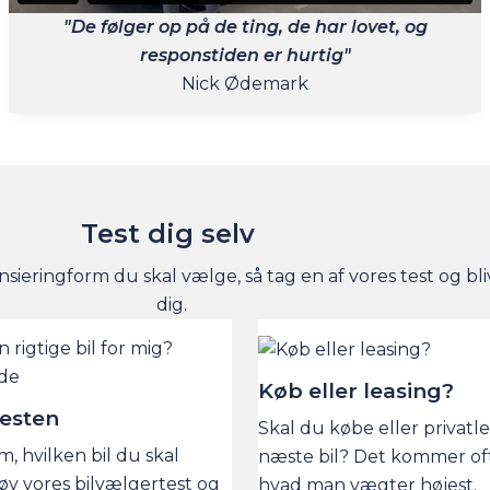
"De følger op på de ting, de har lovet, og
responstiden er hurtig"
Nick Ødemark
Test dig selv
nsieringform du skal vælge, så tag en af vores test og bli
dig.
Køb eller leasing?
testen
Skal du købe eller privatl
om, hvilken bil du skal
næste bil? Det kommer oft
øv vores bilvælgertest og
hvad man vægter højest.