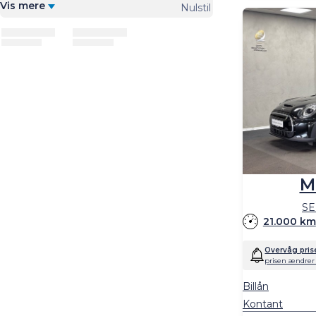
Vis mere
Nulstil
M
SE
21.000 km
Overvåg pris
prisen ændrer 
Billån
Kontant