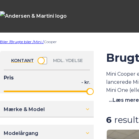
Biler /
Brugte biler /
Mini /
Cooper
Brugt
Mini Cooper 
lancerede Mi
Mini One (ell
hestekræfter 
...Læs mere
aktuelle udv
Mærke & Model
6
result
Modelårgang