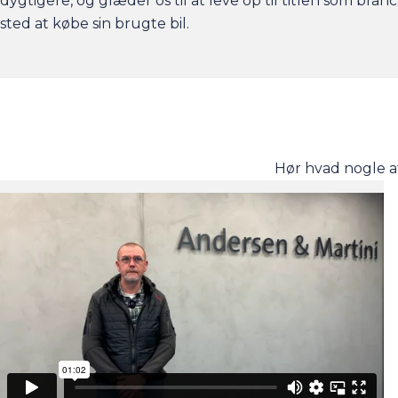
dygtigere, og glæder os til at leve op til titlen som bra
sted at købe sin brugte bil.
Hør hvad nogle a