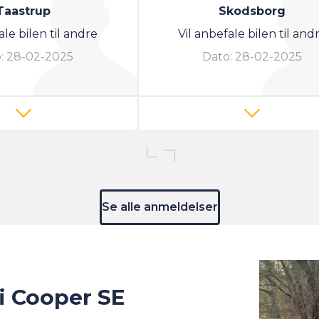
Taastrup
Skodsborg
ale bilen til andre
Vil anbefale bilen til and
:
28-02-2025
Dato:
28-02-2025
Se alle anmeldelser
ni Cooper SE