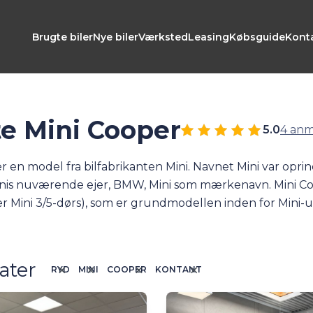
Brugte biler
Nye biler
Værksted
Leasing
Købsguide
Kont
e Mini Cooper
5.0
4 anm
er en model fra bilfabrikanten Mini. Navnet Mini var op
nis nuværende ejer, BMW, Mini som mærkenavn. Mini Coo
er Mini 3/5-dørs), som er grundmodellen inden for Mini-u
og som elbil (Cooper SE). Hos Andersen & Martini har vi o
alg nedenfor.
ater
RYD
MINI
COOPER
KONTANT