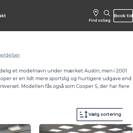
akt
Book tid
Find os
Søg
eldelser
rindelig et modelnavn under mærket Austin, men i 2001
per er en lidt mere sportslig og hurtigere udgave end
niverset. Modellen fås også som Cooper S, der har flere
fte Mini Cooper (SE) på lager til hurtig levering. Se det
Vælg sortering