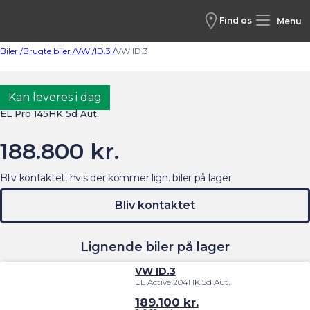
Find os
Menu
Biler /
Brugte biler /
VW /
ID.3 /
VW ID.3
VW ID.3
Kan leveres i dag
EL Pro 145HK 5d Aut.
188.800 kr.
Bliv kontaktet, hvis der kommer lign. biler på lager
Bliv kontaktet
Lignende biler på lager
VW ID.3
EL Active 204HK 5d Aut.
189.100
kr.