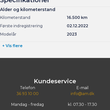
Alder og kilometerstand
Kilometerstand
16.500 km
Første indregistrering
02.12.2022
Modelår
2023
+ Vis flere
Kundeservice
Telefon
E-mail
36 93 10 00
info@am.dk
Mandag - fredag
kl. 07.30 - 17.30