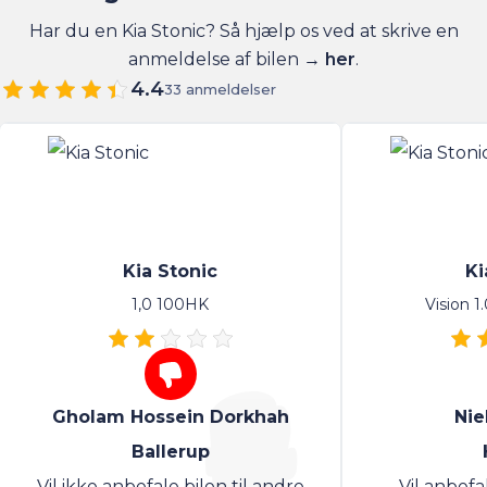
Har du en Kia Stonic? Så hjælp os ved at skrive en
anmeldelse af bilen →
her
.
4.4
33 anmeldelser
Kia Stonic
Ki
1,0 100HK
Vision 
Gholam Hossein Dorkhah
Nie
Ballerup
Vil ikke anbefale bilen til andre
Vil anbefa