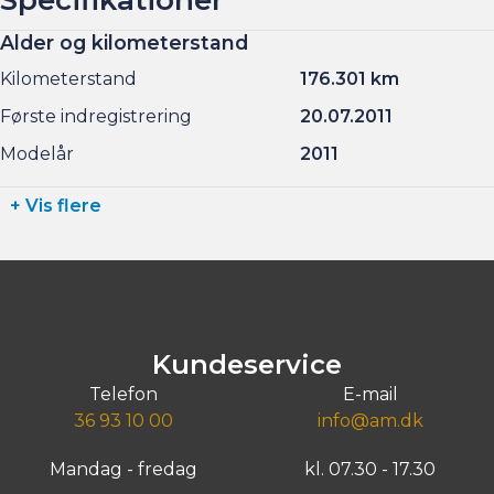
Alder og kilometerstand
Kilometerstand
176.301 km
Første indregistrering
20.07.2011
Modelår
2011
+ Vis flere
Kundeservice
Telefon
E-mail
36 93 10 00
info@am.dk
Mandag - fredag
kl. 07.30 - 17.30