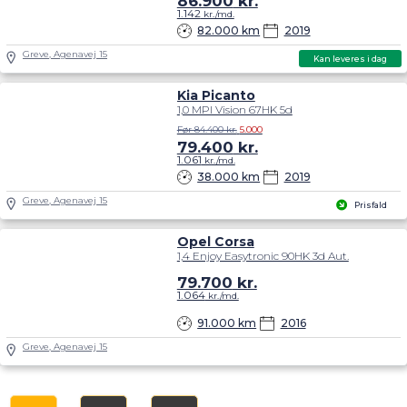
86.900
kr.
1.142
kr./md.
82.000 km
2019
Greve, Agenavej 15
Kan leveres i dag
Kia Picanto
1,0 MPI Vision 67HK 5d
Før 84.400 kr.
5.000
79.400
kr.
1.061
kr./md.
38.000 km
2019
Greve, Agenavej 15
Prisfald
Opel Corsa
1,4 Enjoy Easytronic 90HK 3d Aut.
79.700
kr.
1.064
kr./md.
91.000 km
2016
Greve, Agenavej 15