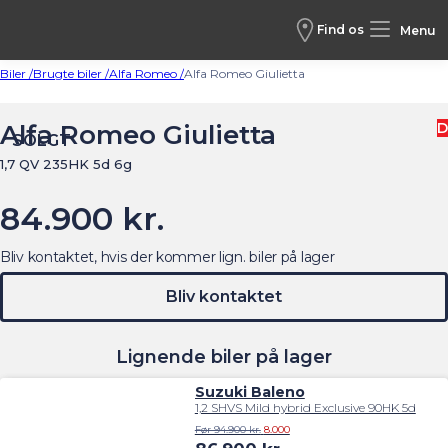
Find os
Menu
Biler /
Brugte biler /
Alfa Romeo /
Alfa Romeo Giulietta
Alfa Romeo Giulietta
D
SOLGT
1,7 QV 235HK 5d 6g
84.900 kr.
Bliv kontaktet, hvis der kommer lign. biler på lager
Bliv kontaktet
Lignende biler på lager
Suzuki Baleno
1,2 SHVS Mild hybrid Exclusive 90HK 5d
Før 94.900 kr.
8.000