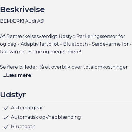
Beskrivelse
BEMÆRK! Audi A3!
Af Bemærkelsesværdigt Udstyr: Parkeringssensor for
og bag - Adaptiv fartpilot - Bluetooth - Sædevarme for -
Rat varme - S-line og meget mere!
Se flere billeder, få et overblik over totalomkostninger
og faktorers påvirkning på rækkevidden på am.dk
...Læs mere
Husk at booke en forudgående aftale her eller via
Udstyr
am.dk - så er bilen gjort klar, når du kommer, og der er
sat tid af med en salgskonsulent til at snakke om
Automatgear
Musikstreaming via bluetooth
Parkeringssensor bag
Parkeringssensor for
Parkeringssensor for/bag
Radio
Servo
Sædevarme for
Alufælge
Metallak
Armlæn
Højdejusterbart førersæde
Kopholder
Justerbart rat
Stofindtræk
ABS
Airbag
Antispin
Isofix
Lyssensor
Selealarm
Startspærre
Vejbaneassistent
handlen efterfølgende.
Automatisk op-/nedblænding
Bluetooth
Har du behov for et billån, så kan vi hjælpe med