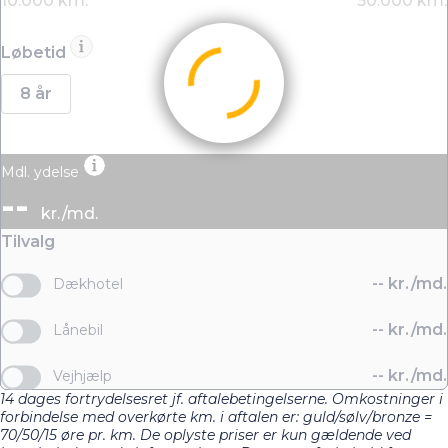
Løbetid
8 år
Mdl. ydelse
--
kr./md.
Tilvalg
--
kr./md.
Dækhotel
--
kr./md.
Lånebil
--
kr./md.
Vejhjælp
14 dages fortrydelsesret jf. aftalebetingelserne. Omkostninger i
forbindelse med overkørte km. i aftalen er: guld/sølv/bronze =
70/50/15 øre pr. km. De oplyste priser er kun gældende ved