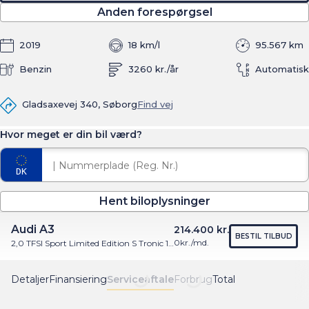
Anden forespørgsel
2019
18 km/l
95.567 km
Benzin
3260 kr./år
Automatisk
Gladsaxevej 340, Søborg
Find vej
Hvor meget er din bil værd?
Hent biloplysninger
Audi A3
214.400 kr.
BESTIL TILBUD
0
kr./md.
2,0 TFSI Sport Limited Edition S Tronic 190HK 7g Aut.
Detaljer
Finansiering
Serviceaftale
Forbrug
Total