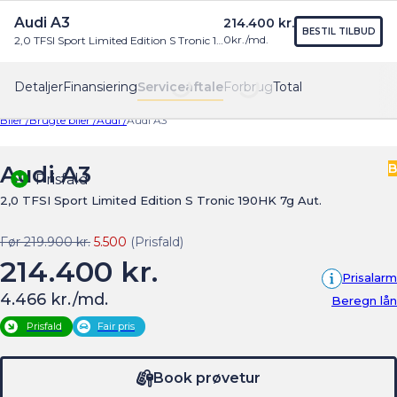
Audi A3
214.400 kr.
Find os
Menu
BESTIL TILBUD
0
kr./md.
2,0 TFSI Sport Limited Edition S Tronic 190HK 7g Aut.
Detaljer
Finansiering
Serviceaftale
Forbrug
Total
Biler /
Brugte biler /
Audi /
Audi A3
Audi A3
B
Prisfald
2,0 TFSI Sport Limited Edition S Tronic 190HK 7g Aut.
Før 219.900 kr.
5.500
(Prisfald)
214.400 kr.
Prisalarm
4.466 kr./md.
Beregn lån
Prisfald
Fair pris
Book prøvetur