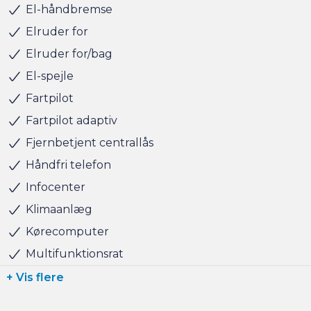
El-håndbremse
finansiering til markedets bedste priser og vilkår, og vi
tager naturligvis også gerne din nuværende bil i bytte,
Elruder for
hvis du har behov for at få afsat den.
Elruder for/bag
El-spejle
Vi ses i Søborg
Fartpilot
Fartpilot adaptiv
Fjernbetjent centrallås
Håndfri telefon
Infocenter
Klimaanlæg
Kørecomputer
Multifunktionsrat
+ Vis flere