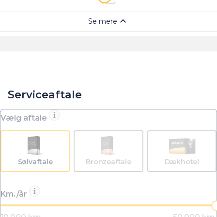
Serviceaftale
Vælg aftale
Sølvaftale
Bronzeaftale
Dækhotel
Km./år