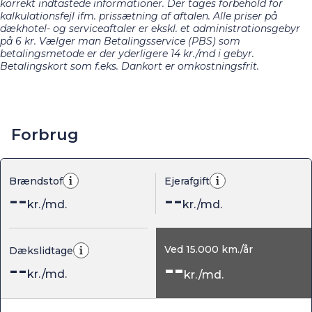
korrekt indtastede informationer. Der tages forbehold for
kalkulationsfejl ifm. prissætning af aftalen. Alle priser på
dækhotel- og serviceaftaler er ekskl. et administrationsgebyr
på 6 kr. Vælger man Betalingsservice (PBS) som
betalingsmetode er der yderligere 14 kr./md i gebyr.
Betalingskort som f.eks. Dankort er omkostningsfrit.
Forbrug
Brændstof
Ejerafgift
--
--
kr./md.
kr./md.
Ved
15.000
km./år
Dækslidtage
--
--
kr./md.
kr./md.