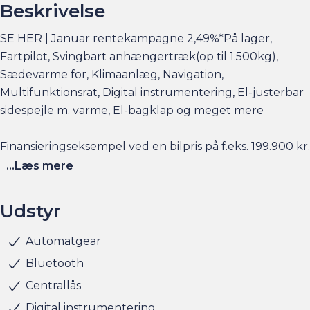
Beskrivelse
SE HER | Januar rentekampagne 2,49%*På lager,
Fartpilot, Svingbart anhængertræk(op til 1.500kg),
Sædevarme for, Klimaanlæg, Navigation,
Multifunktionsrat, Digital instrumentering, El-justerbar
sidespejle m. varme, El-bagklap og meget mere
Finansieringseksempel ved en bilpris på f.eks. 199.900 kr.
Udbetaling: 39.980,-, Månedligydelse: 2.149,-, Rente
...Læs mere
variabel 2,49%, Løbetid 96 måneder, ÅOP: 6,8%,
Samlede kredit omkostninger: 46.311,-
Udstyr
Se flere billeder, få et overblik over totalomkostninger
Automatgear
Musikstreaming via bluetooth
Navigation
Radio
Servo
Sædevarme for
Udvendig temperaturmåler
Alufælge
Anhængertræk
Anhængertræk aftageligt
Anhængertræk svingbart (man.)
Fuld LED forlygter
LED forlygter
LED kørelys
Armlæn
Justerbart rat
Kopholder
Splitbagsæde
Stofindtræk
ABS
Airbag
Antispin
Isofix
5 sæder
og faktorers påvirkning på rækkevidden på am.dk
Bluetooth
Centrallås
Husk at booke en forudgående aftale her eller via
Digital instrumentering
am.dk - så er bilen gjort klar, når du kommer, og der er