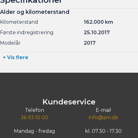
Alder og kilometerstand
Kilometerstand
162.000 km
Første indregistrering
25.10.2017
Modelår
2017
+ Vis flere
Kundeservice
Telefon
E-mail
36 93 10 00
info@am.dk
Mandag - fredag
kl. 07.30 - 17.30