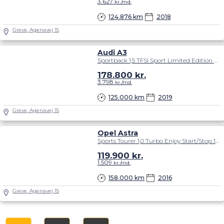
3.627
kr./md.
124.876 km
2018
Greve, Agenavej 15
Audi A3
Sportback 1,5 TFSI Sport Limited Edition S Tronic 150HK 5d 7g Aut.
178.800
kr.
3.798
kr./md.
125.000 km
2019
Greve, Agenavej 15
Opel Astra
Sports Tourer 1,0 Turbo Enjoy Start/Stop 105HK Stc
119.900
kr.
1.509
kr./md.
158.000 km
2016
Greve, Agenavej 15