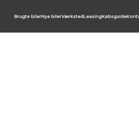
Brugte biler
Nye biler
Værksted
Leasing
Købsguide
Kont