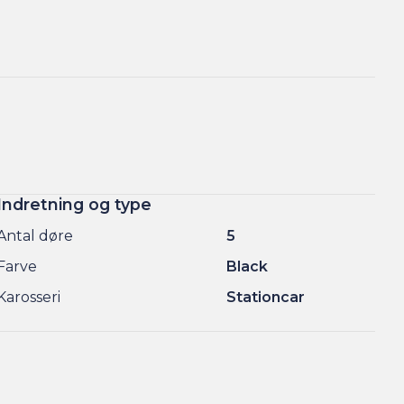
Indretning og type
Antal døre
5
Farve
Black
Karosseri
Stationcar