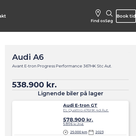
akt
Book tid
Find os
Søg
Audi A6
Avant E-tron Progress Performance 367HK Stc Aut.
538.900 kr.
Lignende biler på lager
Audi E-tron GT
EL Quattro 476HK 4d Aut.
578.900
kr.
5.896
kr./md.
25.000 km
2023