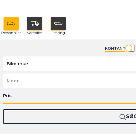
Personbiler
Varebiler
Leasing
KONTANT
Bilmærke
Model
SØ