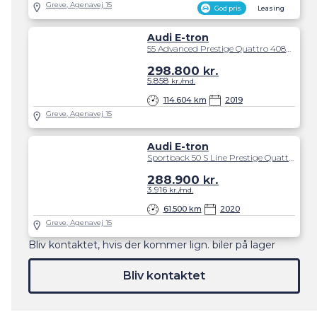
Greve, Agenavej 15
God pris
Leasing
Audi E-tron
55 Advanced Prestige Quattro 408HK 5d Aut.
298.800
kr.
5.858
kr./md.
114.604 km
2019
Greve, Agenavej 15
Audi E-tron
Sportback 50 S Line Prestige Quattro 313HK 5d Trinl. Gear
288.900
kr.
3.916
kr./md.
61.500 km
2020
Greve, Agenavej 15
Bliv kontaktet, hvis der kommer lign. biler på lager
Bliv kontaktet