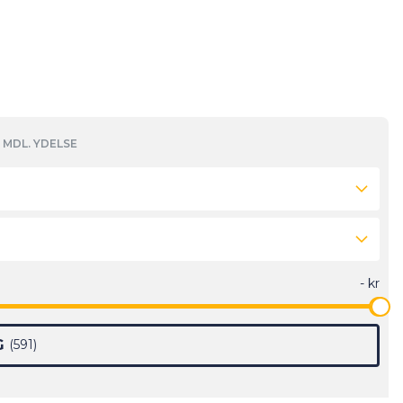
MDL. YDELSE
G
591