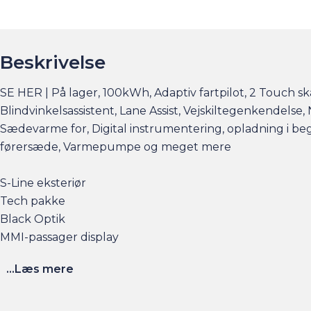
Beskrivelse
SE HER | På lager, 100kWh, Adaptiv fartpilot, 2 Touch s
Blindvinkelsassistent, Lane Assist, Vejskiltegenkendelse,
Sædevarme for, Digital instrumentering, opladning i be
førersæde, Varmepumpe og meget mere
S-Line eksteriør
Tech pakke
Black Optik
MMI-passager display
...Læs mere
Elbilsinfo:
Rækkevidde: (WLTP): 708 km
Hjemmeladning: 11 kw/3 faser (ca. 10,5 timer)