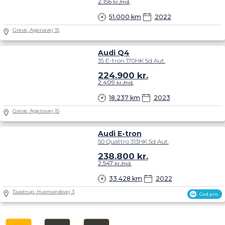
2.156
kr./md.
51.000 km
2022
Greve, Agenavej 15
Audi Q4
35 E-tron 170HK 5d Aut.
224.900
kr.
2.409
kr./md.
18.237 km
2023
Greve, Agenavej 15
Audi E-tron
50 Quattro 313HK 5d Aut.
238.800
kr.
2.547
kr./md.
33.428 km
2022
Taastrup, Husmandsvej 3
God pris