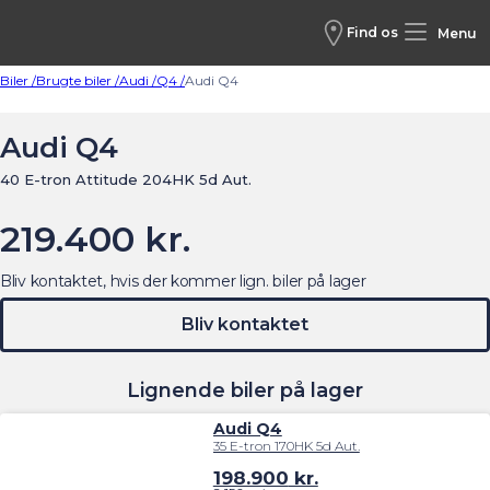
Find os
Menu
Biler /
Brugte biler /
Audi /
Q4 /
Audi Q4
Audi Q4
40 E-tron Attitude 204HK 5d Aut.
219.400 kr.
Bliv kontaktet, hvis der kommer lign. biler på lager
Bliv kontaktet
Lignende biler på lager
Audi Q4
35 E-tron 170HK 5d Aut.
198.900
kr.