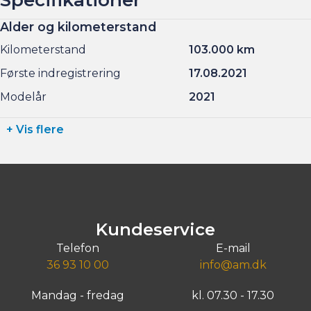
Alder og kilometerstand
Kilometerstand
103.000 km
Første indregistrering
17.08.2021
Modelår
2021
+ Vis flere
Kundeservice
Telefon
E-mail
36 93 10 00
info@am.dk
Mandag - fredag
kl. 07.30 - 17.30