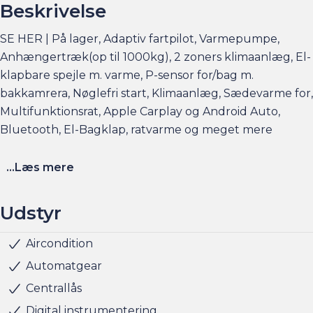
Beskrivelse
SE HER | På lager, Adaptiv fartpilot, Varmepumpe,
Anhængertræk(op til 1000kg), 2 zoners klimaanlæg, El-
klapbare spejle m. varme, P-sensor for/bag m.
bakkamrera, Nøglefri start, Klimaanlæg, Sædevarme for,
Multifunktionsrat, Apple Carplay og Android Auto,
Bluetooth, El-Bagklap, ratvarme og meget mere
Elbilsinfo:
...Læs mere
Rækkevidde: (WLTP): 508 km
Hjemmeladning: 11 kw/3 faser (ca. 8 timer)
Udstyr
Hurtigladning: 125 kw (10-80% = ca. 27 min)
Aircondition
Servo
Sædevarme for
Udvendig temperaturmåler
USB stik
Alufælge
LED baglygter
LED forlygter
LED kørelys
Armlæn
Splitbagsæde
Stofindtræk
ABS
Airbag
Antispin
ESP
Isofix
Skiltegenkendelse
5 sæder
Bakkamera
Bluetooth
Nøglefri start
Justerbart rat
Kopholder
Klimaanlæg
Parkeringssensor for
Parkeringssensor for/bag
Apple CarPlay
Android Auto
El-foldbare spejle
El-foldbare spejle m. varme
El-håndbremse
Elruder for
El-spejle
Anhængertræk
Varmepumpe
Navigation
Anhængertræk aftageligt
Anhængertræk svingbart (man.)
Startspærre
Rat m. varme
Klimaanlæg 2-zoner
Se flere billeder, få et overblik over totalomkostninger
Automatgear
og faktorers påvirkning på rækkevidden på am.dk
Centrallås
Digital instrumentering
Husk at booke en forudgående aftale her eller via