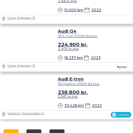
2.156
kr./md.
51.000 km
2022
Greve, Agenavej 15
Audi Q4
35 E-tron 170HK 5d Aut.
224.900
kr.
2.409
kr./md.
18.237 km
2023
Greve, Agenavej 15
Nyhed
Audi E-tron
50 Quattro 313HK 5d Aut.
238.800
kr.
2.547
kr./md.
33.428 km
2022
Taastrup, Husmandsvej 3
God pris