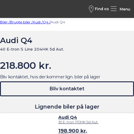
Find os
Menu
Biler /
Brugte biler /
Audi /
Q4 /
Audi Q4
Audi Q4
40 E-tron S Line 204HK 5d Aut.
218.800 kr.
Bliv kontaktet, hvis der kommer lign. biler på lager
Bliv kontaktet
Lignende biler på lager
Audi Q4
35 E-tron 170HK 5d Aut.
198.900
kr.