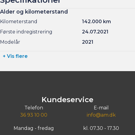
Alder og kilometerstand
Kilometerstand
142.000 km
Første indregistrering
24.07.2021
Modelår
2021
+ Vis flere
Kundeservice
Telefon
E-mail
36 93 10 00
info@am.dk
Mandag - fredag
kl. 07.30 - 17.30