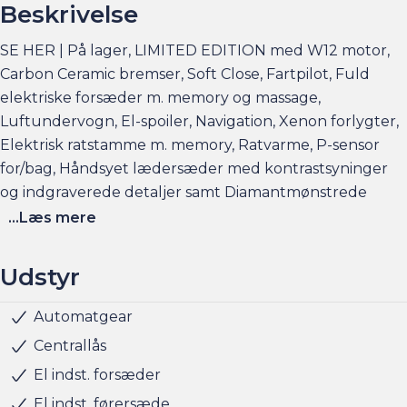
Beskrivelse
SE HER | På lager, LIMITED EDITION med W12 motor,
Carbon Ceramic bremser, Soft Close, Fartpilot, Fuld
elektriske forsæder m. memory og massage,
Luftundervogn, El-spoiler, Navigation, Xenon forlygter,
Elektrisk ratstamme m. memory, Ratvarme, P-sensor
for/bag, Håndsyet lædersæder med kontrastsyninger
og indgraverede detaljer samt Diamantmønstrede
syninger, Dark Stained Burr Walnut paneler, Dobbelt
...Læs mere
laminerede sideruder for bedre akustik og meget mere
Udstyr
Bentley Continental GT W12 Anniversary Edition – 60
Years (2007) er en sjælden og eksklusiv specialudgave,
Automatgear
Klimaanlæg
Klimaanlæg 2-zoner
Kørecomputer
Multifunktionsrat
Musikstreaming via bluetooth
Navigation
Nøglefri døre
Nøglefri start
Parkeringssensor bag
Parkeringssensor for
Parkeringssensor for/bag
Radio
Servo
Sædevarme for
Udvendig temperaturmåler
Alufælge
20" Alufælge
LED baglygter
Xenon lygter
Armlæn
Armlæn bag
El-justerbart rat
Justerbart rat
Kopholder
Læderkabine
Læderrat
Rat m. varme
ABS
Airbag
Antispin
Lyssensor
Startspærre
4x4
Luft-undervogn
Soft Close
skabt for at fejre Bentleys 60-års jubilæum for
Centrallås
produktion i Crewe, England.
El indst. forsæder
El indst. førersæde
Bilen er nyserviceret og nysynet i foråret 2025.