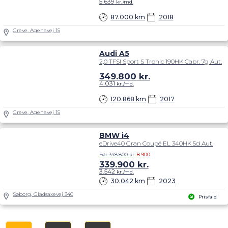
5.639
kr./md.
87.000 km
2018
Greve, Agenavej 15
Audi A5
2,0 TFSI Sport S Tronic 190HK Cabr. 7g Aut.
349.800
kr.
4.031
kr./md.
120.868 km
2017
Greve, Agenavej 15
BMW i4
eDrive40 Gran Coupé EL 340HK 5d Aut.
Før 348.800 kr.
8.900
339.900
kr.
3.542
kr./md.
30.042 km
2023
Søborg, Gladsaxevej 340
Prisfald