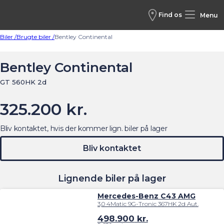
Find os
Menu
Biler /
Brugte biler /
Bentley Continental
Bentley Continental
GT 560HK 2d
325.200 kr.
Bliv kontaktet, hvis der kommer lign. biler på lager
Bliv kontaktet
Lignende biler på lager
Mercedes-Benz C43 AMG
3,0 4Matic 9G-Tronic 367HK 2d Aut.
498.900
kr.