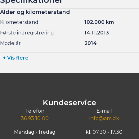
Alder og kilometerstand
Kilometerstand
102.000 km
Første indregistrering
14.11.2013
Modelår
2014
+ Vis flere
Kundeservice
Telefon
E-mail
36 93 10 00
info@am.dk
Mandag - fredag
kl. 07.30 - 17.30