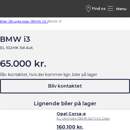
Find os
Menu
Biler /
Brugte biler /
BMW /
i3 /
BMW i3
BMW i3
EL 102HK 5d Aut.
65.000 kr.
Bliv kontaktet, hvis der kommer lign. biler på lager
Bliv kontaktet
Lignende biler på lager
Opel Corsa-e
EL Ultimate 136HK 5d Trinl. Gear
160.100
kr.