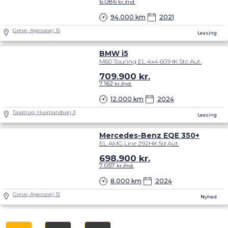
6.086
kr./md.
94.000 km
2021
Greve, Agenavej 15
Leasing
BMW i5
M60 Touring EL 4x4 601HK Stc Aut.
709.900
kr.
7.162
kr./md.
12.000 km
2024
Taastrup, Husmandsvej 3
Leasing
Mercedes-Benz EQE 350+
EL AMG Line 292HK 5d Aut.
698.900
kr.
7.057
kr./md.
8.000 km
2024
Greve, Agenavej 15
Nyhed