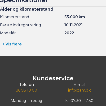
Alder og kilometerstand
Kilometerstand
55.000 km
Første indregistrering
10.11.2021
Modelår
2022
+ Vis flere
Kundeservice
Telefon
E-mail
36 93 10 00
info@am.dk
Mandag - fredag
kl. 07.30 - 17.30