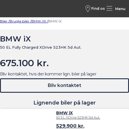
Find os
Menu
Biler /
Brugte biler /
BMW /
iX /
BMW iX
BMW iX
50 EL Fully Charged XDrive 523HK 5d Aut.
675.100 kr.
Bliv kontaktet, hvis der kommer lign. biler på lager
Bliv kontaktet
Lignende biler på lager
BMW iX
50 EL XDrive 523HK 5d Aut.
529.900
kr.