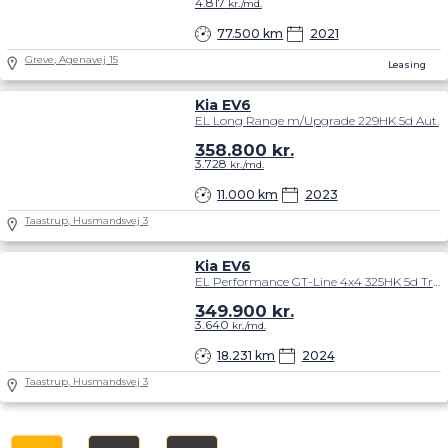
4.817
kr./md.
77.500 km
2021
Greve, Agenavej 15
Leasing
Kia EV6
EL Long Range m/Upgrade 229HK 5d Aut.
358.800
kr.
3.728
kr./md.
11.000 km
2023
Taastrup, Husmandsvej 3
Kia EV6
EL Performance GT-Line 4x4 325HK 5d Trinl. Gear
349.900
kr.
3.640
kr./md.
18.231 km
2024
Taastrup, Husmandsvej 3