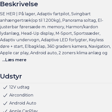
Beskrivelse
SE HER | På lager, Adaptiv fartpilot, Svingbart
anhængertræk(op til 1.200kg), Panorama soltag, El-
justerbar førersæde m. memory, Harmon/kardon
lydanlæg, Head-Up display, M-Sport, Sportssæder,
Adaptiv undervogn, Adaptive LED forlygter, Keyless
døre + start, Elbagklap, 360 graders kamera, Navigation,
Apple car play, Android auto, 2 zoners klima anlæg og
meget mere.
...Læs mere
Elbilsinfo:
Udstyr
Rækkevidde: (WLTP): 438 km
Hjemmeladning: 11 kw/3 faser (ca. 6,5 timer)
12V udtag
Kørecomputer
Multifunktionsrat
Navigation
Nøglefri døre
Nøglefri start
Parkeringssensor for/bag
Radio
Regnsensor
Servo
Udvendig temperaturmåler
USB - C stik
LED baglygter
LED forlygter
LED kørelys
Armlæn
Højdejusterbart førersæde
Kopholder
Splitbagsæde
Vejbaneassistent
Startspærre
Selealarm
Lyssensor
Isofix
ESP
Dæktrykssensor
5 sæder
Automatisk op-/nedblænding
Sportssæder
Harman-Kardon lydsystem
Alufælge
Fuld LED forlygter
Adaptive forlygter
Kunstlæder
Klimaanlæg
Parkeringssensor bag
Parkeringssensor for
360° kamera
Anhængertræk
Anhængertræk aftageligt
Anhængertræk svingbart (man.)
Bluetooth
El indst. førersæde
El indst. førersæde m. memory
Fartpilot adaptiv
Fjernbetjent centrallås
Head-up display
Glastag
Soltag
Hurtigladning: 130 kw (10-80% = ca. 29 min)
Aircondition
Android Auto
Se flere billeder, få et overblik over totalomkostninger
Apple CarPlay
og faktorers påvirkning på rækkevidden på am.dk