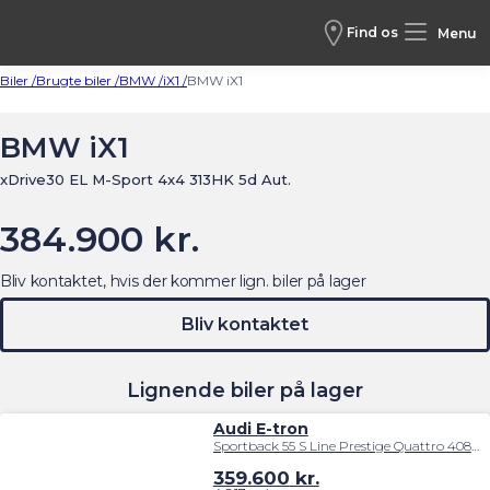
Find os
Menu
Biler /
Brugte biler /
BMW /
iX1 /
BMW iX1
BMW iX1
xDrive30 EL M-Sport 4x4 313HK 5d Aut.
384.900 kr.
Bliv kontaktet, hvis der kommer lign. biler på lager
Bliv kontaktet
Lignende biler på lager
Audi E-tron
Sportback 55 S Line Prestige Quattro 408HK 5d Trinl. Gear
359.600
kr.