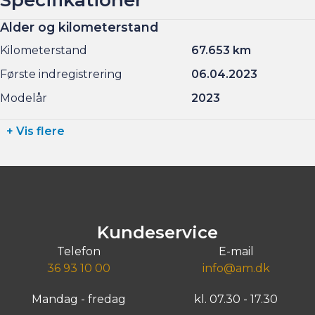
Alder og kilometerstand
Kilometerstand
67.653 km
Første indregistrering
06.04.2023
Modelår
2023
+ Vis flere
Kundeservice
Telefon
E-mail
36 93 10 00
info@am.dk
Mandag - fredag
kl. 07.30 - 17.30