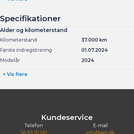
Søndag kl. 10.00 - 15.00
Specifikationer
Alder og kilometerstand
Kilometerstand
37.000 km
Første indregistrering
01.07.2024
Modelår
2024
+ Vis flere
Kundeservice
Telefon
E-mail
36 93 10 00
info@am.dk