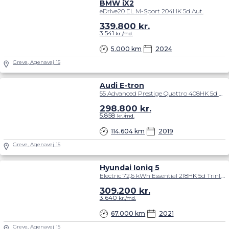
BMW iX2
eDrive20 EL M-Sport 204HK 5d Aut.
339.800
kr.
3.541
kr./md.
5.000 km
2024
Greve, Agenavej 15
Audi E-tron
55 Advanced Prestige Quattro 408HK 5d Aut.
298.800
kr.
5.858
kr./md.
114.604 km
2019
Greve, Agenavej 15
Hyundai Ioniq 5
Electric 72,6 kWh Essential 218HK 5d Trinl. Gear
309.200
kr.
3.640
kr./md.
67.000 km
2021
Greve, Agenavej 15