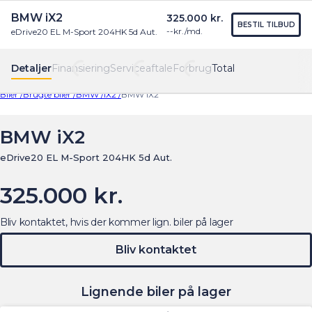
BMW iX2
325.000 kr.
Find os
Menu
BESTIL TILBUD
--
kr./md.
eDrive20 EL M-Sport 204HK 5d Aut.
Detaljer
Finansiering
Serviceaftale
Forbrug
Total
Biler /
Brugte biler /
BMW /
iX2 /
BMW iX2
BMW iX2
eDrive20 EL M-Sport 204HK 5d Aut.
325.000 kr.
Bliv kontaktet, hvis der kommer lign. biler på lager
Bliv kontaktet
Lignende biler på lager