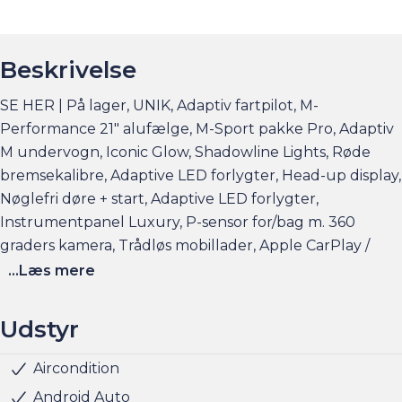
Beskrivelse
SE HER | På lager, UNIK, Adaptiv fartpilot, M-
Performance 21" alufælge, M-Sport pakke Pro, Adaptiv
M undervogn, Iconic Glow, Shadowline Lights, Røde
bremsekalibre, Adaptive LED forlygter, Head-up display,
Nøglefri døre + start, Adaptive LED forlygter,
Instrumentpanel Luxury, P-sensor for/bag m. 360
graders kamera, Trådløs mobillader, Apple CarPlay /
Android Auto og meget mere
...Læs mere
Elbilsinfo:
Udstyr
Rækkevidde: (WLTP): 456 km
Hjemmeladning: 11 kw/3 faser (ca. 7 timer)
Aircondition
Klimaanlæg 2-zoner
Kørecomputer
Multifunktionsrat
Musikstreaming via bluetooth
Navigation
Nøglefri døre
Nøglefri start
Parkeringssensor bag
Parkeringssensor for
Parkeringssensor for/bag
Radio
Servo
Udvendig temperaturmåler
Alufælge
Adaptive forlygter
Fuld LED forlygter
LED baglygter
LED forlygter
LED kørelys
Metallak
Tonede ruder
Armlæn
Justerbart rat
Kopholder
Alcantara-kabine
Splitbagsæde
Kunstlæder
ABS
Airbag
Antispin
Isofix
Lyssensor
Startspærre
5 sæder
Fartpilot adaptiv
21" Alufælge
El-håndbremse
Mørktonede ruder bag
Head-up display
Hurtigladning: 128 kw (10-80% = ca. 30 min)
Android Auto