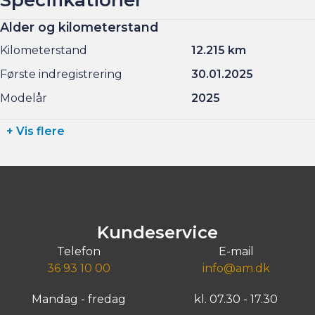
Alder og kilometerstand
Kilometerstand
12.215 km
Første indregistrering
30.01.2025
Modelår
2025
+ Vis flere
Kundeservice
Telefon
E-mail
36 93 10 00
info@am.dk
Mandag - fredag
kl. 07.30 - 17.30