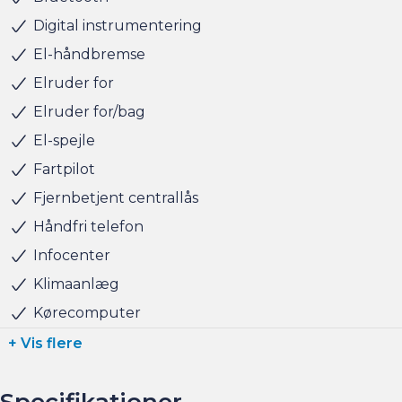
tager naturligvis også gerne din nuværende bil i bytte,
Digital instrumentering
hvis du har behov for at få afsat den.
El-håndbremse
Elruder for
Vi ses i Søborg
Elruder for/bag
El-spejle
Fartpilot
Fjernbetjent centrallås
Håndfri telefon
Infocenter
Klimaanlæg
Kørecomputer
+ Vis flere
Specifikationer