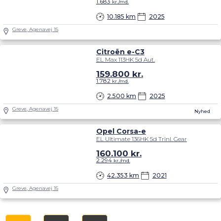
1.683
kr./md.
10.185 km
2025
Greve, Agenavej 15
Citroën e-C3
EL Max 113HK 5d Aut.
159.800
kr.
1.782
kr./md.
2.500 km
2025
Greve, Agenavej 15
Nyhed
Opel Corsa-e
EL Ultimate 136HK 5d Trinl. Gear
160.100
kr.
2.294
kr./md.
42.353 km
2021
Greve, Agenavej 15