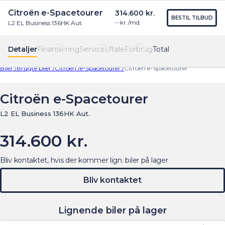
Citroën e-Spacetourer
314.600 kr.
Find os
Menu
BESTIL TILBUD
--
kr./md.
L2 EL Business 136HK Aut.
Detaljer
Finansiering
Serviceaftale
Forbrug
Total
Biler /
Brugte biler /
Citroën /
e-Spacetourer /
Citroën e-Spacetourer
Citroën e-Spacetourer
L2 EL Business 136HK Aut.
314.600 kr.
Bliv kontaktet, hvis der kommer lign. biler på lager
Bliv kontaktet
Lignende biler på lager