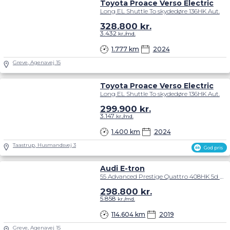
Toyota Proace Verso Electric
Long EL Shuttle To skydedøre 136HK Aut.
328.800
kr.
3.432
kr./md.
1.777 km
2024
Greve, Agenavej 15
Toyota Proace Verso Electric
Long EL Shuttle To skydedøre 136HK Aut.
299.900
kr.
3.147
kr./md.
1.400 km
2024
Taastrup, Husmandsvej 3
God pris
Audi E-tron
55 Advanced Prestige Quattro 408HK 5d Aut.
298.800
kr.
5.858
kr./md.
114.604 km
2019
Greve, Agenavej 15