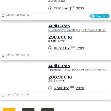
3.046
kr./md.
21.500 km
2025
Greve, Agenavej 15
Super pris
Audi E-tron
55 Advanced Prestige Quattro 408HK 5d Aut.
298.800
kr.
5.858
kr./md.
114.604 km
2019
Greve, Agenavej 15
Audi E-tron
Sportback 50 S Line Prestige Quattro 313HK 5d Trinl. Gear
288.900
kr.
3.916
kr./md.
61.500 km
2020
Greve, Agenavej 15