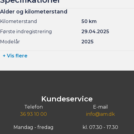
Alder og kilometerstand
Kilometerstand
50 km
Første indregistrering
29.04.2025
Modelår
2025
+ Vis flere
Kundeservice
Telefon
E-mail
36 93 10 00
info@am.dk
Mandag - fredag
kl. 07.30 - 17.30