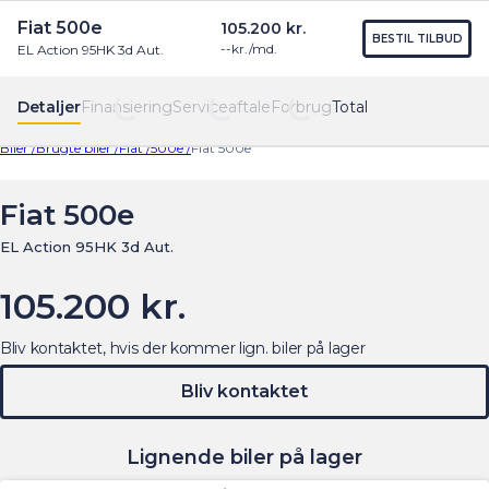
Fiat 500e
105.200 kr.
Find os
Menu
BESTIL TILBUD
--
kr./md.
EL Action 95HK 3d Aut.
Detaljer
Finansiering
Serviceaftale
Forbrug
Total
Biler /
Brugte biler /
Fiat /
500e /
Fiat 500e
Oops... Failed to load content...
Fiat 500e
EL Action 95HK 3d Aut.
105.200 kr.
Bliv kontaktet, hvis der kommer lign. biler på lager
Bliv kontaktet
Lignende biler på lager