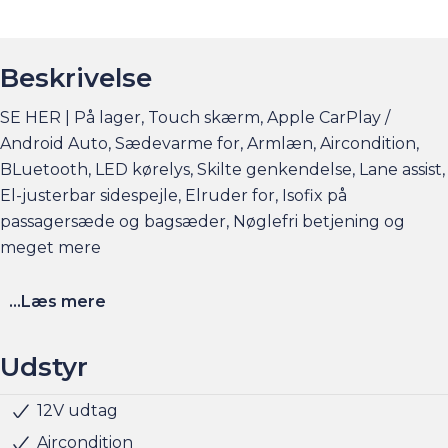
Beskrivelse
SE HER | På lager, Touch skærm, Apple CarPlay /
Android Auto, Sædevarme for, Armlæn, Aircondition,
BLuetooth, LED kørelys, Skilte genkendelse, Lane assist,
El-justerbar sidespejle, Elruder for, Isofix på
passagersæde og bagsæder, Nøglefri betjening og
meget mere
Elbilsinfo:
...Læs mere
Rækkevidde: (WLTP): 180 km
Hjemmeladning: 11 kw (ca. 2,5 timer)
Udstyr
Hurtigladning: 50 kw (10-80% = ca. 24 min)
12V udtag
Isofix
ESP
Airbag
Skiltegenkendelse
Android Auto
Centrallås
Digital instrumentering
Multifunktionsrat
Musikstreaming via bluetooth
Nøglefri start
Sædevarme for
Splitbagsæde
Stofindtræk
Armlæn
Apple CarPlay
Se flere billeder, få et overblik over totalomkostninger
Aircondition