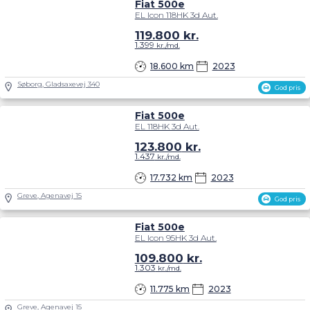
Fiat 500e
EL Icon 118HK 3d Aut.
119.800
kr.
1.399
kr./md.
18.600 km
2023
Søborg, Gladsaxevej 340
God pris
Fiat 500e
EL 118HK 3d Aut.
123.800
kr.
1.437
kr./md.
17.732 km
2023
Greve, Agenavej 15
God pris
Fiat 500e
EL Icon 95HK 3d Aut.
109.800
kr.
1.303
kr./md.
11.775 km
2023
Greve, Agenavej 15