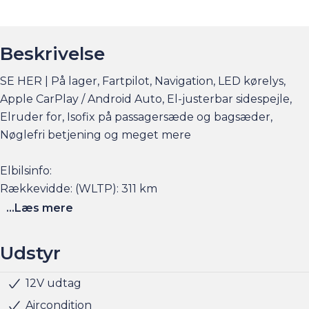
Beskrivelse
SE HER | På lager, Fartpilot, Navigation, LED kørelys,
Apple CarPlay / Android Auto, El-justerbar sidespejle,
Elruder for, Isofix på passagersæde og bagsæder,
Nøglefri betjening og meget mere
Elbilsinfo:
Rækkevidde: (WLTP): 311 km
Hjemmeladning: 11 kw (ca. 4 timer)
...Læs mere
Hurtigladning: 85 kw (10-80% = ca. 25 min)
Udstyr
Se flere billeder, få et overblik over totalomkostninger
og faktorers påvirkning på rækkevidden på am.dk
12V udtag
Servo
Udvendig temperaturmåler
USB stik
Alufælge
LED kørelys
LED baglygter
Justerbart rat
Kopholder
Stofindtræk
ABS
Airbag
Antispin
ESP
Isofix
Håndfri telefon
Infocenter
Aircondition