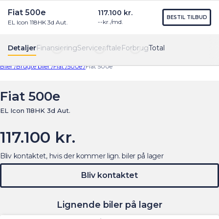
Fiat 500e
117.100 kr.
Find os
Menu
BESTIL TILBUD
--
kr./md.
EL Icon 118HK 3d Aut.
Detaljer
Finansiering
Serviceaftale
Forbrug
Total
Biler /
Brugte biler /
Fiat /
500e /
Fiat 500e
Fiat 500e
EL Icon 118HK 3d Aut.
117.100 kr.
Bliv kontaktet, hvis der kommer lign. biler på lager
Bliv kontaktet
Lignende biler på lager